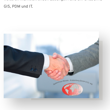
Suomi
Sverige
UK
GIS, PDM und IT.