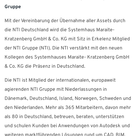
Gruppe
KARRIERE
Mit der Vereinbarung der Übernahme aller Assets durch
SUPPORT
die NTI Deutschland wird die Systemhaus Maraite-
Kratzenberg GmbH & Co. KG mit Sitz in Erkelenz Mitglied
WEBSHOP
der NTI Gruppe (NTI). Die NTI verstärkt mit den neuen
Kollegen des Systemhauses Maraite- Kratzenberg GmbH
Brauchen Sie Hilfe?
& Co. KG die Präsenz in Deutschland.
Zentrale: +49 89 25552155 0 E-Mail:
info-de@nti-
Die NTI ist Mitglied der internationalen, europaweit
group.com
Support:
support-de@nti-group.com
agierenden NTI Gruppe mit Niederlassungen in
Dänemark, Deutschland, Island, Norwegen, Schweden und
den Niederlanden. Mehr als 365 Mitarbeitern, davon mehr
als 80 in Deutschland, betreuen, beraten, unterstützen
Deutschland
NTI Group
Brasil
Danmark
France
und schulen Kunden bei Anwendungen von Autodesk und
España
Ireland
Ísland
Italia
Nederland
Norge
weiteren marktführenden Lösungen rund um CAD, BIM,