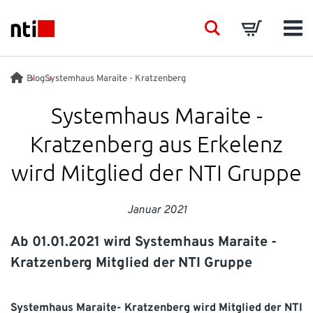
Skip to main content
NTI logo
Search
Basket
Men
BRANCHEN
Blog
Systemhaus Maraite - Kratzenberg
Systemhaus Maraite -
BERATUNG
Kratzenberg aus Erkelenz
PRODUKTE
wird Mitglied der NTI Gruppe
SCHULUNGEN
Januar 2021
Ab 01.01.2021 wird Systemhaus Maraite -
EVENTS
Kratzenberg Mitglied der NTI Gruppe
EINBLICK
Systemhaus Maraite- Kratzenberg wird Mitglied der NTI