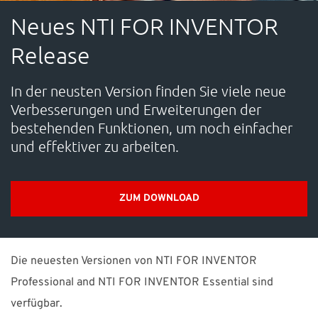
KARRIERE
Neues NTI FOR INVENTOR
Release
SUPPORT
In der neusten Version finden Sie viele neue
WEBSHOP
Verbesserungen und Erweiterungen der
bestehenden Funktionen, um noch einfacher
und effektiver zu arbeiten.
Brauchen Sie Hilfe?
Zentrale: +49 89 25552155 0 E-Mail:
info-de@nti-
ZUM DOWNLOAD
group.com
Support:
support-de@nti-group.com
Die neuesten Versionen von NTI FOR INVENTOR
Deutschland
NTI Group
Brasil
Danmark
France
Professional and NTI FOR INVENTOR Essential sind
verfügbar.
España
Ireland
Ísland
Italia
Nederland
Norge