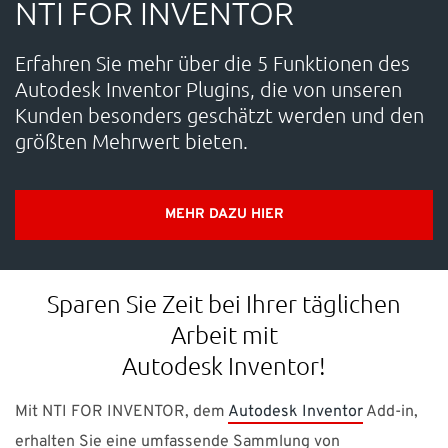
NTI FOR INVENTOR
KARRIERE
Erfahren Sie mehr über die 5 Funktionen des
SUPPORT
Autodesk Inventor Plugins, die von unseren
Kunden besonders geschätzt werden und den
größten Mehrwert bieten.
WEBSHOP
Brauchen Sie Hilfe?
MEHR DAZU HIER
Zentrale: +49 89 25552155 0 E-Mail:
info-de@nti-
group.com
Support:
support-de@nti-group.com
Sparen Sie Zeit bei Ihrer täglichen
Arbeit mit
Autodesk Inventor!
Deutschland
NTI Group
Brasil
Danmark
France
Mit NTI FOR INVENTOR, dem
Autodesk Inventor
Add-in,
España
Ireland
Ísland
Italia
Nederland
Norge
erhalten Sie eine umfassende Sammlung von