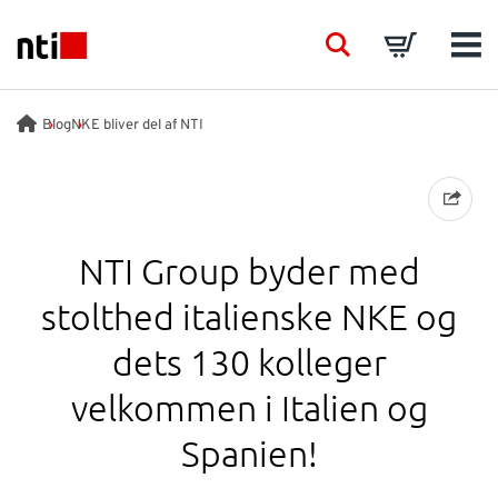
Skip to main content
NTI logo
Search
Basket
Men
BRANCHER
Blog
NKE bliver del af NTI
RÅDGIVNING
PRODUKTER
NTI Group byder med
stolthed italienske NKE og
ACADEMY
dets 130 kolleger
EVENTS
velkommen i Italien og
Spanien!
INDSIGT