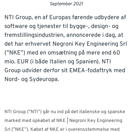
September 2021
SUPPORT
NTI Group, en af Europas førende udbydere af
WEBSHOP
software og tjenester til bygge-, design- og
fremstillingsindustrien, annoncerede i dag, at
det har erhvervet Negroni Key Engineering Srl
Har du brug for hjælp?
(”NKE”) med en omsætning på mere end 60
Kontakt NTI: 70 10 14 00 (
info-dk@nti-group.com
)
mio. EUR (i både Italien og Spanien). NTI
Hotline: 70 20 42 14 (
support-dk@nti-group.com
)
Group udvider derfor sit EMEA-fodaftryk med
Nord- og Sydeuropa.
Danmark
NTI Group
Brasil
Deutschland
France
España
Ireland
Ísland
Italia
Nederland
Norge
NTI Group (”NTI”) går nu ind på det italienske og spanske
Suomi
Sverige
UK
marked med opkøbet af NKE | Negroni Key Engineering
Srl (”NKE”). Købet af NKE er i overensstemmelse med