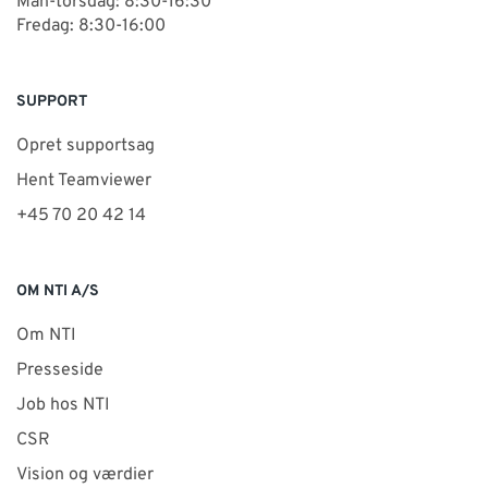
Man-torsdag: 8:30-16:30
Fredag: 8:30-16:00
SUPPORT
Opret supportsag
Hent Teamviewer
+45 70 20 42 14
OM NTI A/S
Om NTI
Presseside
Job hos NTI
CSR
Vision og værdier