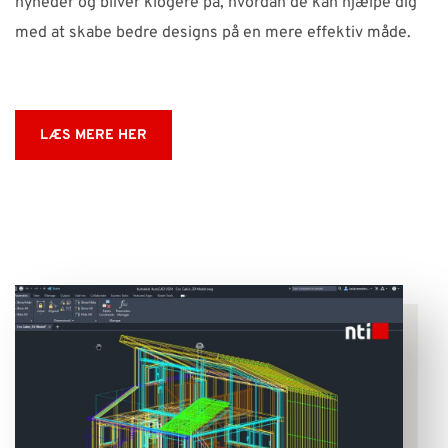
nyheder og bliver klogere på, hvordan de kan hjælpe dig
med at skabe bedre designs på en mere effektiv måde.
LÆS MERE HER