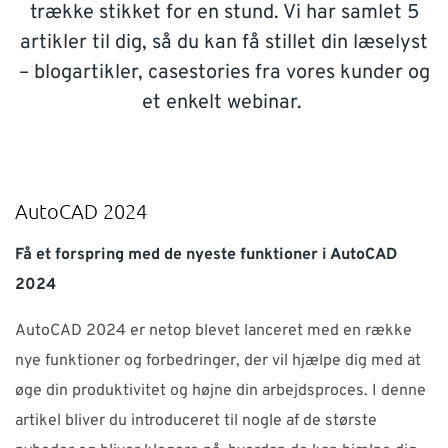
trække stikket for en stund. Vi har samlet 5
SUPPORT
artikler til dig, så du kan få stillet din læselyst
– blogartikler, casestories fra vores kunder og
WEBSHOP
et enkelt webinar.
Har du brug for hjælp?
Kontakt NTI: 70 10 14 00 (
info-dk@nti-group.com
)
AutoCAD 2024
Hotline: 70 20 42 14 (
support-dk@nti-group.com
)
Få et forspring med de nyeste funktioner i AutoCAD
2024
AutoCAD 2024 er netop blevet lanceret med en række
Danmark
NTI Group
Brasil
Deutschland
France
nye funktioner og forbedringer, der vil hjælpe dig med at
España
Ireland
Ísland
Italia
Nederland
Norge
øge din produktivitet og højne din arbejdsproces. I denne
Suomi
Sverige
UK
artikel bliver du introduceret til nogle af de største