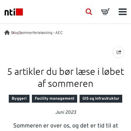
Skip to main content
NTI logo
Search
Basket
Men
BRANCHER
Blog
Sommerferieløsning - AEC
RÅDGIVNING
PRODUKTER
5 artikler du bør læse i løbet
af sommeren
ACADEMY
Byggeri
Facility management
GIS og infrastruktur
EVENTS
Juni 2023
INDSIGT
Sommeren er over os, og det er tid til at