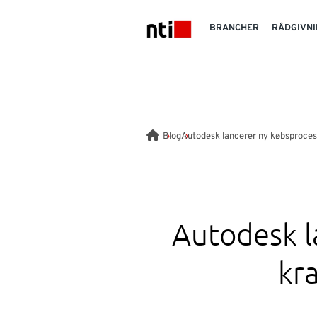
Skip to main content
BRANCHER
RÅDGIVNI
NTI logo
Blog
Autodesk lancerer ny købsproces
Autodesk l
kra