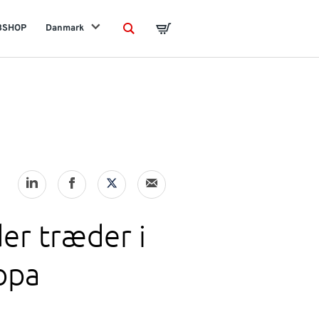
BSHOP
Danmark
Search
Basket
er træder i
ropa