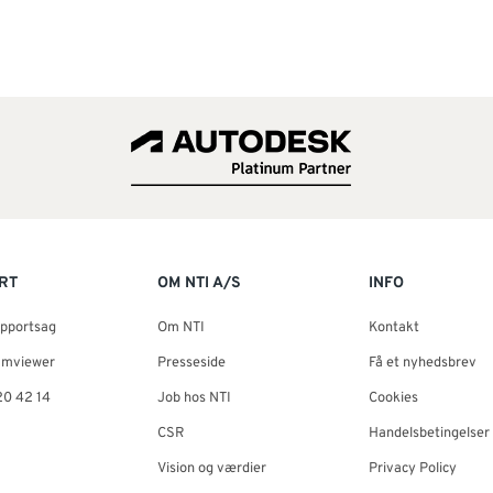
RT
OM NTI A/S
INFO
upportsag
Om NTI
Kontakt
amviewer
Presseside
Få et nyhedsbrev
20 42 14
Job hos NTI
Cookies
CSR
Handelsbetingelser
Vision og værdier
Privacy Policy