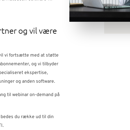
rtner og vil være
g
l vi fortsætte med at støtte
abonnementer, og vi tilbyder
pecialiseret ekspertise,
øsninger og anden software.
ang til webinar on-demand på
 bedes du række ud til din
I.