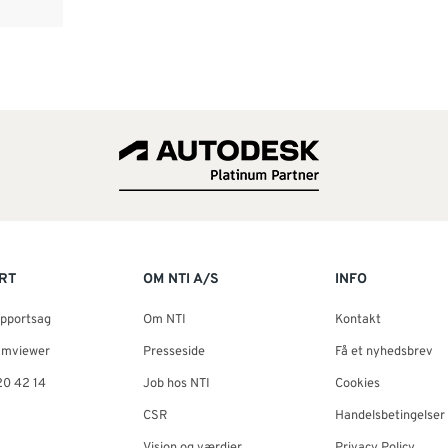
RT
OM NTI A/S
INFO
upportsag
Om NTI
Kontakt
amviewer
Presseside
Få et nyhedsbrev
20 42 14
Job hos NTI
Cookies
CSR
Handelsbetingelser