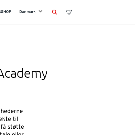
BSHOP
Danmark
Search
Basket
 Academy
ighederne
kte til
 få støtte