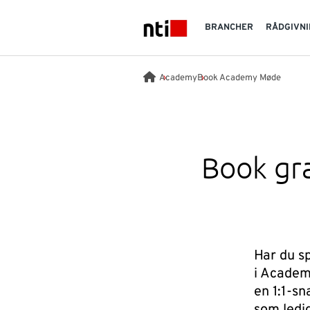
Skip to main content
BRANCHER
RÅDGIVNI
NTI logo
Academy
Book Academy Møde
Book gr
Har du s
i Academy
en 1:1-sn