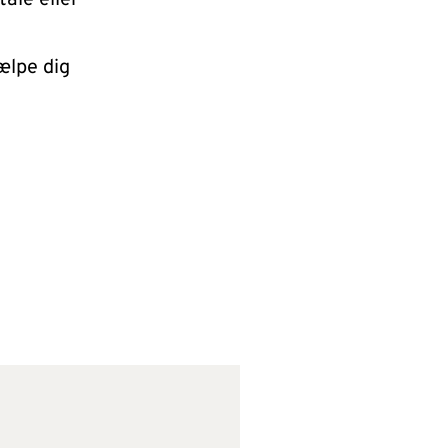
ale eller
jælpe dig