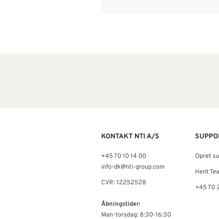
KONTAKT NTI A/S
SUPPO
+45 70 10 14 00
Opret s
info-dk@nti-group.com
Hent Te
CVR: 12252528
+45 70 
Åbningstider:
Man-torsdag: 8:30-16:30