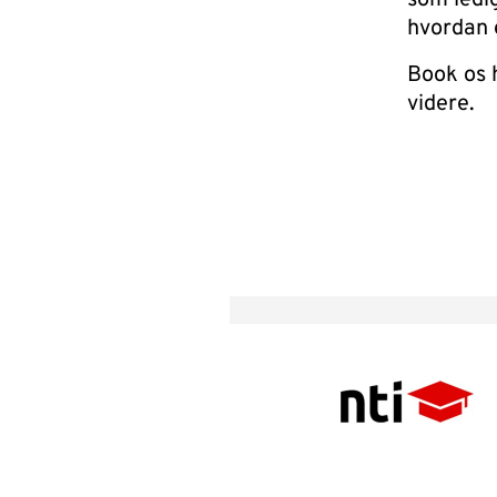
som ledi
hvordan 
Book os h
videre.