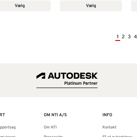
Vælg
Vælg
1
2
3
4
RT
OM NTI A/S
INFO
upportsag
Om NTI
Kontakt