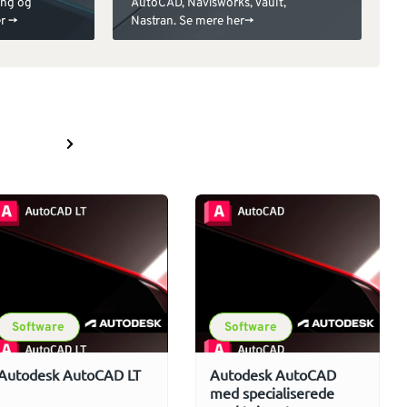
ing og
AutoCAD, Navisworks, Vault,
r ->
Nastran. Se mere her->
Software
Software
Autodesk AutoCAD LT
Autodesk AutoCAD
med specialiserede