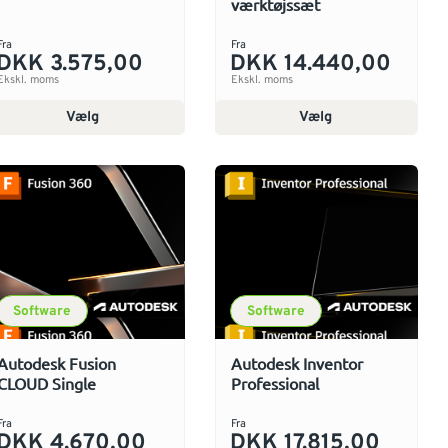
værktøjssæt
Fra
Fra
DKK 3.575,00
DKK 14.440,00
Ekskl. moms
Ekskl. moms
Vælg
Vælg
Software
Software
Autodesk Fusion
Autodesk Inventor
CLOUD Single
Professional
Fra
Fra
DKK 4.670,00
DKK 17.815,00