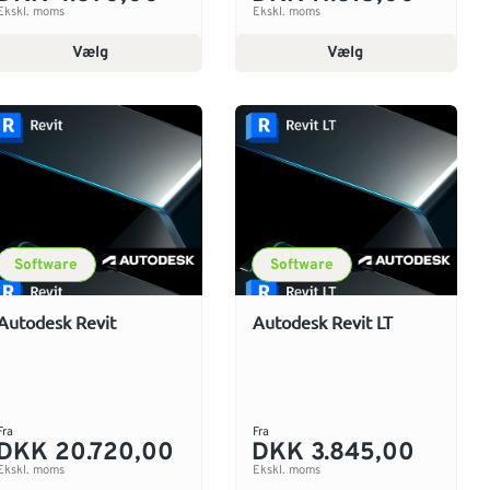
Ekskl. moms
Ekskl. moms
Vælg
Vælg
Software
Software
Autodesk Revit
Autodesk Revit LT
Fra
Fra
DKK 20.720,00
DKK 3.845,00
Ekskl. moms
Ekskl. moms