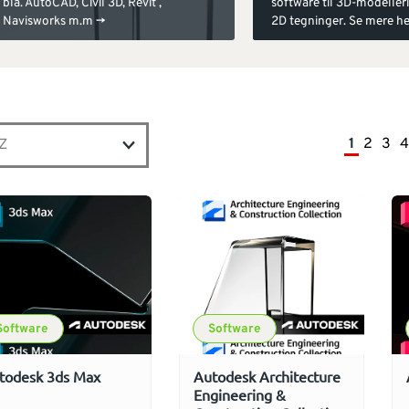
bla. AutoCAD, Civil 3D, Revit ,
software til 3D-modeller
Navisworks m.m ->
2D tegninger. Se mere he
1
2
3
4
Software
Software
todesk 3ds Max
Autodesk Architecture
Engineering &