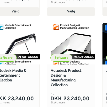
kl. moms
Ekskl. moms
Vælg
Vælg
Software
Software
todesk Media &
Autodesk Product
tertainment
Design &
llection
Manufacturing
Collection
Fra
KK 23.240,00
DKK 23.240,00
kl. moms
Ekskl. moms