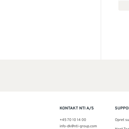
KONTAKT NTI A/S
SUPPO
+45 70 10 14 00
Opret s
info-dk@nti-group.com