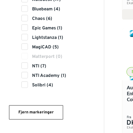
Eks
Bluebeam (4)
Chaos (6)
Epic Games (1)
Lightstanza (1)
MagiCAD (5)
Matterport (0)
NTI (7)
NTI Academy (1)
Solibri (4)
Au
En
Co
Fjern markeringer
Fra
D
Eks