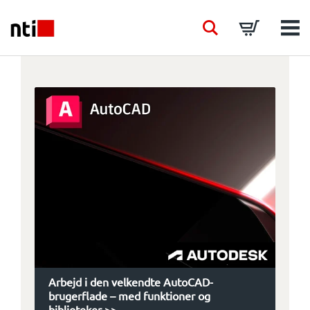
Skip to main content
NTI logo
Search
Basket
Men
BRANCHER
RÅDGIVNING
PRODUKTER
ACADEMY
EVENTS
Arbejd i den velkendte AutoCAD-
INDSIGT
brugerflade – med funktioner og
biblioteker >>