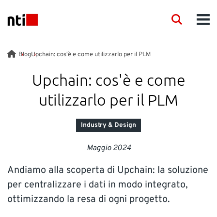
Skip to main content
NTI logo
Search
Men
INDUSTRIE
Blog
Upchain: cos'è e come utilizzarlo per il PLM
Upchain: cos'è e come
CONSULENZA
utilizzarlo per il PLM
PRODOTTI
Industry & Design
FORMAZIONE
Maggio 2024
Andiamo alla scoperta di Upchain: la soluzione
EVENTI
per centralizzare i dati in modo integrato,
ottimizzando la resa di ogni progetto.
INSIGHTS