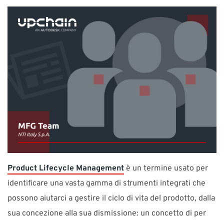
SUPPORTO
Contatta NTI Italy
Telefono: 02 841 904 72 E-mail:
info-it@nti-group.com
Italia
NTI Group
Brasil
Danmark
Deutschland
France
España
Ireland
Ísland
Nederland
Norge
Suomi
Sverige
UK
Product Lifecycle Management
è un termine usato per
identificare una vasta gamma di strumenti integrati che
possono aiutarci a gestire il ciclo di vita del prodotto, dalla
sua concezione alla sua dismissione: un concetto di per