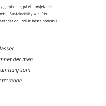
byggeplasser, på et prosjekt de
tful Sustainability Win ’21»
metoder og utvikle beste praksis i
lasser
funnet der man
 samtidig som
strerende