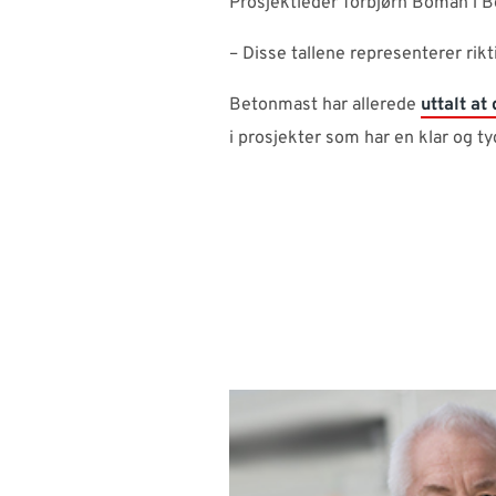
Prosjektleder Torbjørn Boman i Be
– Disse tallene representerer rikt
Betonmast har allerede
uttalt a
i prosjekter som har en klar og t