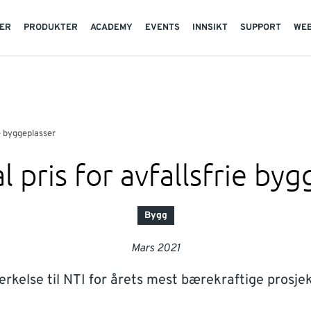
TER
PRODUKTER
ACADEMY
EVENTS
INNSIKT
SUPPORT
WE
ie byggeplasser
l pris for avfallsfrie by
Bygg
Mars 2021
rkelse til NTI for årets mest bærekraftige prosje