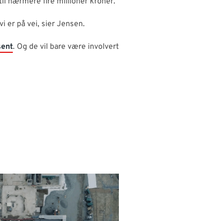
il nærmere fire millioner kroner.
i er på vei, sier Jensen.
sent
. Og de vil bare være involvert