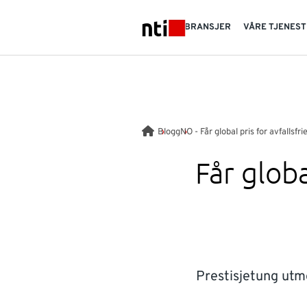
Skip to main content
BRANSJER
VÅRE TJENES
NTI logo
Blogg
NO - Får global pris for avfallsfr
Får globa
Prestisjetung utme