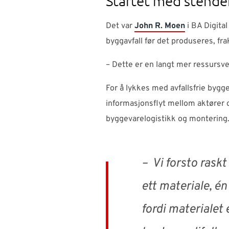
Startet med stende
Det var
John R. Moen
i BA Digita
byggavfall før det produseres, fra
– Dette er en langt mer ressursve
For å lykkes med avfallsfrie bygge
informasjonsflyt mellom aktører o
byggevarelogistikk og montering
– Vi forsto raskt
ett materiale, én
fordi materialet 