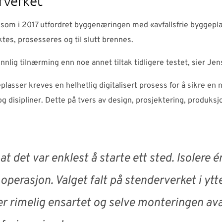
rverket
l som i 2017 utfordret byggenæringen med «avfallsfrie byggepla
ktes, prosesseres og til slutt brennes.
nnlig tilnærming enn noe annet tiltak tidligere testet, sier Jen
plasser kreves en helhetlig digitalisert prosess for å sikre en
g disipliner. Dette på tvers av design, prosjektering, produksjo
.
 at det var enklest å starte ett sted. Isolere é
 operasjon. Valget falt på stenderverket i y
er rimelig ensartet og selve monteringen ava