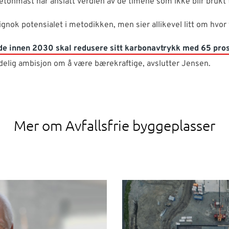
tonmast har anslått verdien av de timene som ikke blir brukt t
ignok potensialet i metodikken, men sier allikevel litt om hvor v
t de innen 2030 skal redusere sitt karbonavtrykk med 65 pro
ydelig ambisjon om å være bærekraftige, avslutter Jensen.
Mer om Avfallsfrie byggeplasser