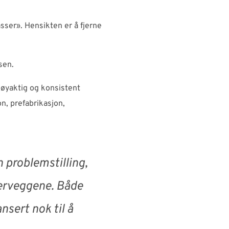
sser». Hensikten er å fjerne
sen.
 nøyaktig og konsistent
n, prefabrikasjon,
n problemstilling,
tterveggene. Både
nsert nok til å