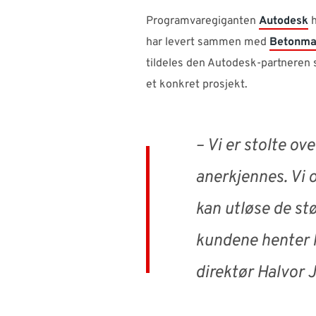
Programvaregiganten
Autodesk
h
har levert sammen med
Betonma
tildeles den Autodesk-partneren s
et konkret prosjekt.
– Vi er stolte ov
anerkjennes. Vi 
kan utløse de st
kundene henter h
direktør Halvor J