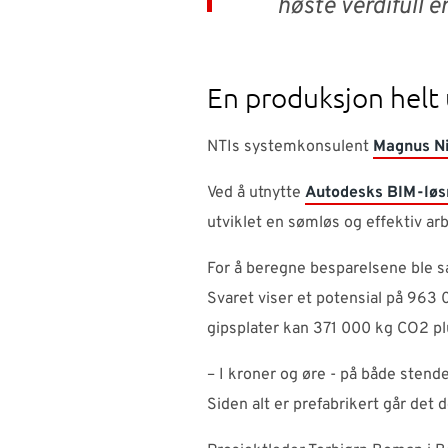
høste verdifull e
En produksjon helt
NTIs systemkonsulent
Magnus Ni
Ved å utnytte
Autodesks BIM-løs
utviklet en sømløs og effektiv ar
For å beregne besparelsene ble sa
Svaret viser et potensial på 963
gipsplater kan 371 000 kg CO2 pl
– I kroner og øre - på både stend
Siden alt er prefabrikert går det