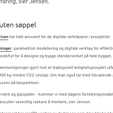
rfaring, sier Jensen.
 uten søppel
lsen
har hatt ansvaret for de digitale verktøyene i prosjektet.
ninger
, parametrisk modellering og digitale verktøy for effekt
beidsflyt for å designe og bygge stenderverket på hele bygget,
mmenligninger gjort mot et tradisjonelt leilighetsprosjekt ut
 000 kg mindre CO2-utslipp. Om man også tar med tilsvarende
usses på besparelsen.
erverk og gipsplater - kommer vi med dagens forretningsmodell
 dessuten vesentlig raskere å montere, sier Jensen.