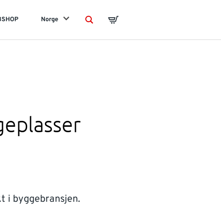
BSHOP
Norge
Search
Basket
ggeplasser
kt i byggebransjen.