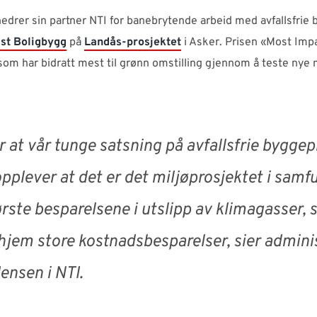
edrer sin partner NTI for banebrytende arbeid med avfallsfrie 
st Boligbygg
på
Landås-prosjektet
i Asker. Prisen «Most Impac
om har bidratt mest til grønn omstilling gjennom å teste nye 
er at vår tunge satsning på avfallsfrie byggep
opplever at det er det miljøprosjektet i sam
ørste besparelsene i utslipp av klimagasser,
jem store kostnadsbesparelser, sier admini
ensen i NTI.