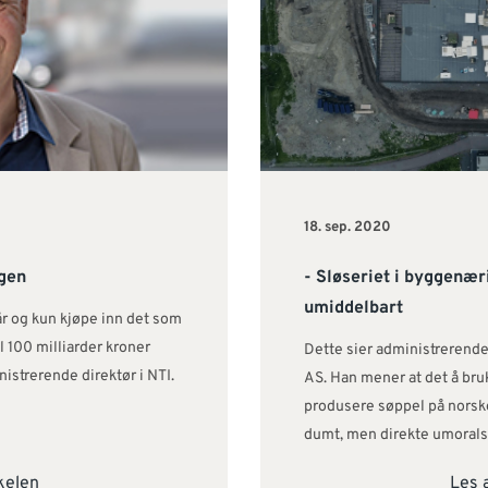
18. sep. 2020
gen
- Sløseriet i byggenær
umiddelbart
tår og kun kjøpe inn det som
l 100 milliarder kroner
Dette sier administrerende
nistrerende direktør i NTI.
AS. Han mener at det å bruk
produsere søppel på norsk
dumt, men direkte umorals
kelen
Les 