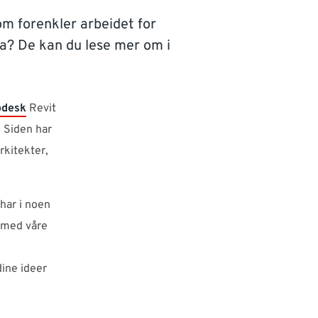
om forenkler arbeidet for
pa? De kan du lese mer om i
odesk
Revit
. Siden har
rkitekter,
har i noen
d med våre
dine ideer