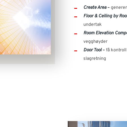
Create Area
–
generer 
Floor & Ceiling by Ro
undertak
Room Elevation Compo
vegghøyder
Door Tool
–
få kontroll
slagretning