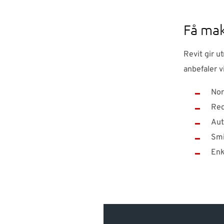
Få mak
Revit gir u
anbefaler v
Nor
Red
Aut
Smi
Enk