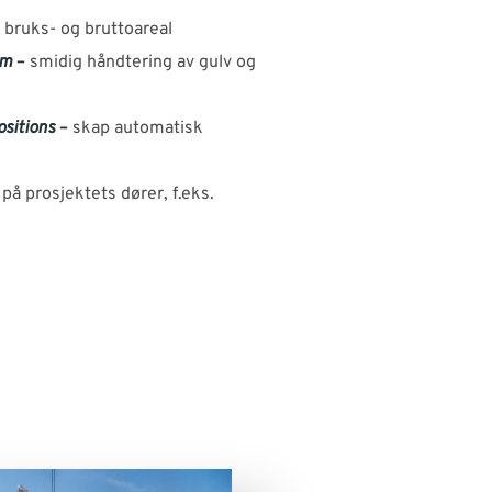
bruks- og bruttoareal
om
–
smidig håndtering av gulv og
sitions
–
skap automatisk
 på prosjektets dører, f.eks.