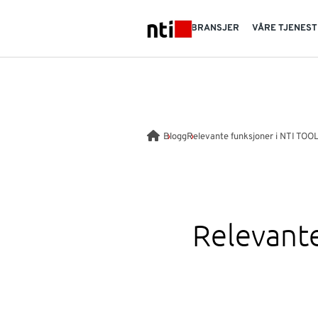
Skip to main content
BRANSJER
VÅRE TJENES
NTI logo
Blogg
Relevante funksjoner i NTI TOOL
Relevante