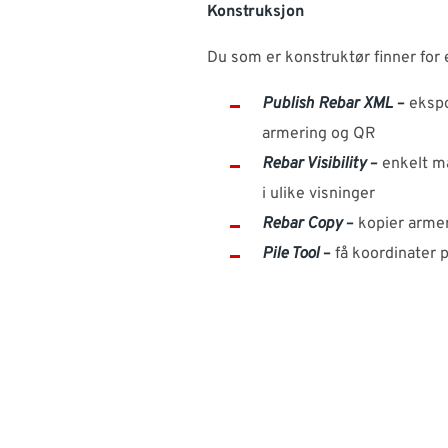
Konstruksjon
Du som er konstruktør finner for
Publish Rebar XML
–
ekspo
armering og QR
Rebar Visibility
–
enkelt må
i ulike visninger
Rebar Copy
–
kopier arme
Pile Tool
–
få koordinater p