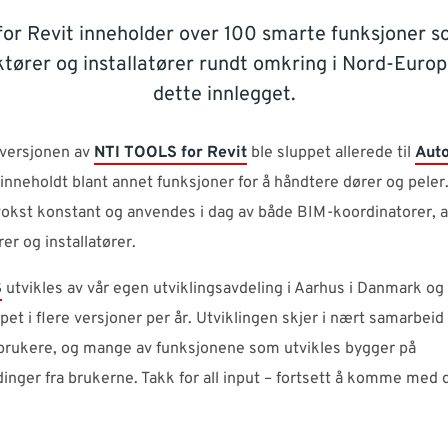
or Revit inneholder over 100 smarte funksjoner s
tører og installatører rundt omkring i Nord-Euro
dette innlegget.
 versjonen av
NTI TOOLS for Revit
ble sluppet allerede til
Aut
nneholdt blant annet funksjoner for å håndtere dører og peler
vokst konstant og anvendes i dag av både BIM-koordinatorer, a
er og installatører.
S
utvikles av vår egen utviklingsavdeling i Aarhus i Danmark og 
uppet i flere versjoner per år. Utviklingen skjer i nært samarbei
brukere, og mange av funksjonene som utvikles bygger på
inger fra brukerne. Takk for all input – fortsett å komme med 