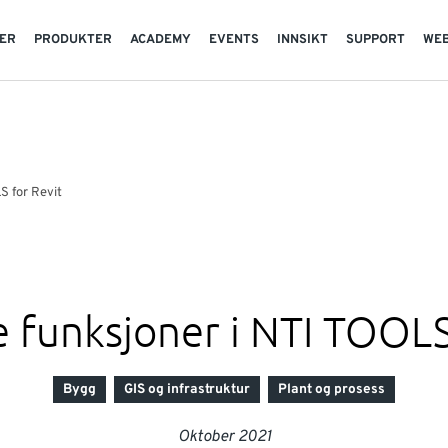
TER
PRODUKTER
ACADEMY
EVENTS
INNSIKT
SUPPORT
WE
S for Revit
 funksjoner i NTI TOOLS
Bygg
GIS og infrastruktur
Plant og prosess
Oktober 2021