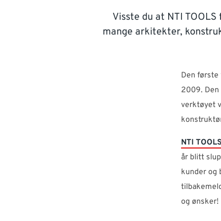
Visste du at NTI TOOLS f
mange arkitekter, konstruk
Den første
2009. Den i
verktøyet 
konstruktør
NTI TOOL
år blitt sl
kunder og 
tilbakemeld
og ønsker!