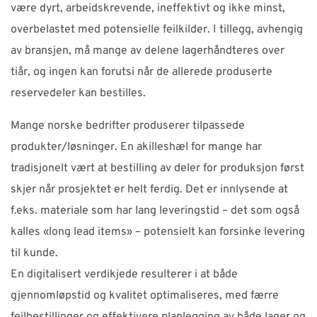
være dyrt, arbeidskrevende, ineffektivt og ikke minst,
overbelastet med potensielle feilkilder. I tillegg, avhengig
av bransjen, må mange av delene lagerhåndteres over
tiår, og ingen kan forutsi når de allerede produserte
reservedeler kan bestilles.
Mange norske bedrifter produserer tilpassede
produkter/løsninger. En akilleshæl for mange har
tradisjonelt vært at bestilling av deler for produksjon først
skjer når prosjektet er helt ferdig. Det er innlysende at
f.eks. materiale som har lang leveringstid – det som også
kalles «long lead items» – potensielt kan forsinke levering
til kunde.
En digitalisert verdikjede resulterer i at både
gjennomløpstid og kvalitet optimaliseres, med færre
feilbestillinger og effektivere planlegging av både lager og