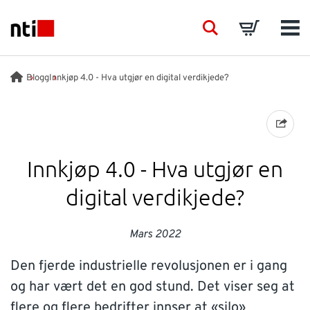
Skip to main content
NTI logo
Search
Basket
Men
BRANSJER
Blogg
Innkjøp 4.0 - Hva utgjør en digital verdikjede?
VÅRE TJENESTER
PRODUKTER
Innkjøp 4.0 - Hva utgjør en
digital verdikjede?
ACADEMY
Mars 2022
EVENTS
Den fjerde industrielle revolusjonen er i gang
INNSIKT
og har vært det en god stund. Det viser seg at
flere og flere bedrifter innser at «silo»