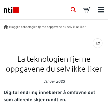
Skip to main content
NTI logo
Search
Basket
Men
BRANSJER
Blogg
La teknologien fjerne oppgavene du selv ikke liker
VÅRE TJENESTER
PRODUKTER
La teknologien fjerne
oppgavene du selv ikke liker
ACADEMY
Januar 2023
EVENTS
Digital endring innebærer å omfavne det
INNSIKT
som allerede skjer rundt en.