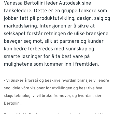
Vanessa Bertollini leder Autodesk sine
SUPPORT
tankeledere. Dette er en gruppe tenkere som
jobber tett på produktutvikling, design, salg og
WEBSHOP
markedsføring. Intensjonen er å sikre at
selskapet forstår retningen de ulike bransjene
Kontakt
beveger seg mot, slik at partnere og kunder
kan bedre forberedes med kunnskap og
Support: 482 04 400 (
support-no@nti-group.com
)
smarte løsninger for å ta best vare på
Sentralbord: 482 03 300 (
post-no@nti-group.com
)
mulighetene som kommer inn i fremtiden.
- Vi ønsker å forstå og beskrive hvordan bransjer vil endre
Norge
NTI Group
Brasil
Danmark
Deutschland
seg, dele våre visjoner for utviklingen og beskrive hva
slags teknologi vi vil bruke fremover, og hvordan, sier
France
España
Ireland
Ísland
Italia
Nederland
Bertollini.
Suomi
Sverige
UK