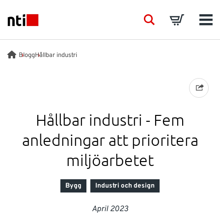
Skip to main content
NTI logo
Search
Basket
Men
BRANSCHER
Blogg
Hållbar industri
RÅDGIVNING
PRODUKTER
Hållbar industri - Fem
anledningar att prioritera
ACADEMY
miljöarbetet
EVENTS
Bygg
Industri och design
INSIKTER
April 2023