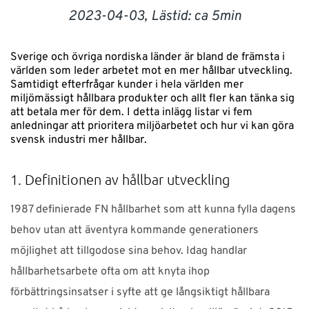
2023-04-03,
Lästid: ca 5min
SUPPORT
Sverige och övriga nordiska länder är bland de främsta i
WEBSHOP
världen som leder arbetet mot en mer hållbar utveckling.
Samtidigt efterfrågar kunder i hela världen mer
miljömässigt hållbara produkter och allt fler kan tänka sig
Support
att betala mer för dem. I detta inlägg listar vi fem
anledningar att prioritera miljöarbetet och hur vi kan göra
010-1016690
support-se@nti-group.com
svensk industri mer hållbar.
1. Definitionen av hållbar utveckling
Sverige
NTI Group
Brasil
Danmark
Deutschland
1987 definierade FN hållbarhet som att kunna fylla dagens
behov utan att äventyra kommande generationers
France
España
Ireland
Ísland
Italia
Nederland
möjlighet att tillgodose sina behov. Idag handlar
Norge
Suomi
UK
hållbarhetsarbete ofta om att knyta ihop
förbättringsinsatser i syfte att ge långsiktigt hållbara