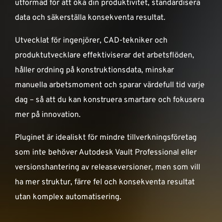
utformad för att öka din produktivitet, standardisera
SUPPORT
data och säkerställa konsekventa resultat.
Utvecklat för ingenjörer, CAD-tekniker och
WEBSHOP
produktutvecklare effektiviserar det arbetsflöden,
håller ordning på konstruktionsdata, minskar
Support
manuella arbetsmoment och sparar värdefull tid varje
010-1016690
support-se@nti-group.com
dag – så att du kan konstruera smartare och fokusera
mer på innovation.
Pluginet är idealiskt för mindre tillverkningsföretag
Sverige
NTI Group
Brasil
Danmark
Deutschland
som inte behöver Autodesk Vault Professional eller
versionshantering av releaseversioner, men som vill
France
España
Ireland
Ísland
Italia
Nederland
ha mer struktur, färre fel och konsekventa resultat
Norge
Suomi
UK
utan komplex automatisering.