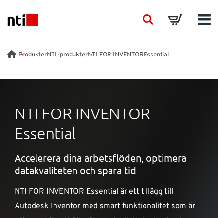
Skip to main content
NTI logo
Search
Basket
Men
BRANSCHER
Produkter
NTI-produkter
NTI FOR INVENTOR
Essential
RÅDGIVNING
NTI FOR INVENTOR
PRODUKTER
Essential
ACADEMY
Accelerera dina arbetsflöden, optimera
datakvaliteten och spara tid
EVENTS
NTI FOR INVENTOR Essential är ett tillägg till
INSIKTER
Autodesk Inventor med smart funktionalitet som är