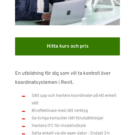
SUPPORT
WEBSHOP
Support
Hitta kurs och pris
010-1016690
support-se@nti-group.com
En utbildning för dig som vill ta kontroll över
koordinatsystemen i Revit.
Sverige
NTI Group
Brasil
Danmark
Deutschland
Sätt upp och hantera koordinater på ett enkelt
sätt
France
España
Ireland
Ísland
Italia
Nederland
Bli effektivare med rätt verktyg
Norge
Suomi
UK
Ge övriga konsulter rätt förutsättningar
Hantera IFC för modellutbyte
Delta enkelt via din egen dator - Endast 3 h