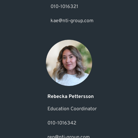
010-1016321
kae@nti-group.com
Rebecka Pettersson
Education Coordinator
010-1016342
rep@nti-group.com