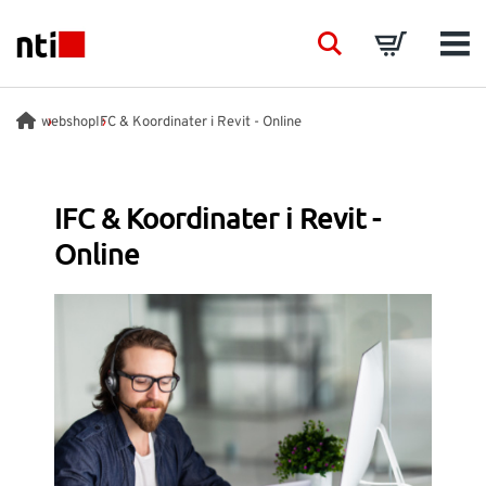
Skip to main content
NTI logo
Search
Basket
Men
BRANSCHER
webshop
IFC & Koordinater i Revit - Online
RÅDGIVNING
IFC & Koordinater i Revit -
Online
PRODUKTER
ACADEMY
EVENTS
INSIKTER