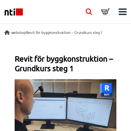
Skip to main content
NTI logo
Search
Basket
Men
BRANSCHER
webshop
Revit för byggkonstruktion – Grundkurs steg 1
RÅDGIVNING
Revit för byggkonstruktion –
Grundkurs steg 1
PRODUKTER
ACADEMY
EVENTS
INSIKTER