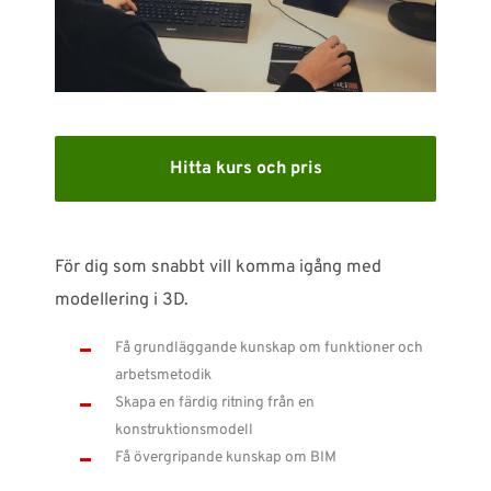
SUPPORT
WEBSHOP
Support
Hitta kurs och pris
010-1016690
support-se@nti-group.com
För dig som snabbt vill komma igång med
modellering i 3D.
Sverige
NTI Group
Brasil
Danmark
Deutschland
Få grundläggande kunskap om funktioner och
arbetsmetodik
France
España
Ireland
Ísland
Italia
Nederland
Skapa en färdig ritning från en
Norge
Suomi
UK
konstruktionsmodell
Få övergripande kunskap om BIM