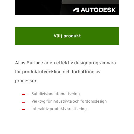
SUPPORT
WEBSHOP
Välj produkt
Support
010-1016690
support-se@nti-group.com
Alias Surface är en effektiv designprogramvara
för produktutveckling och förbättring av
processer.
Sverige
NTI Group
Brasil
Danmark
Deutschland
Subdivisionautomatisering
Verktyg för industriyta och fordonsdesign
France
España
Ireland
Ísland
Italia
Nederland
Interaktiv produktvisualisering
Norge
Suomi
UK