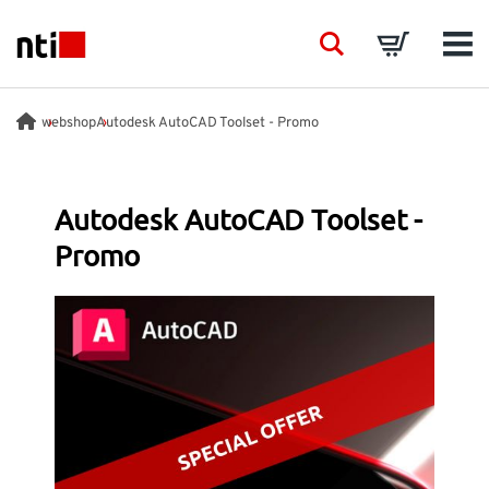
Skip to main content
NTI logo
Search
Basket
Men
BRANSCHER
webshop
Autodesk AutoCAD Toolset - Promo
RÅDGIVNING
Autodesk AutoCAD Toolset -
Promo
PRODUKTER
ACADEMY
EVENTS
INSIKTER