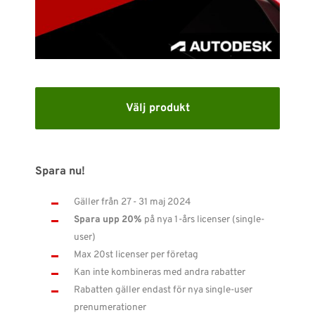
SUPPORT
WEBSHOP
Support
Välj produkt
010-1016690
support-se@nti-group.com
Spara nu!
Gäller från 27 - 31 maj 2024
Sverige
NTI Group
Brasil
Danmark
Deutschland
Spara upp 20%
på nya 1-års licenser (single-
user)
France
España
Ireland
Ísland
Italia
Nederland
Max 20st licenser per företag
Norge
Suomi
UK
Kan inte kombineras med andra rabatter
Rabatten gäller endast för nya single-user
prenumerationer