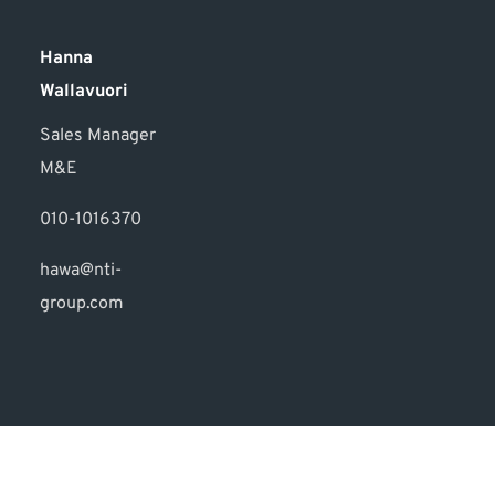
Hanna
Wallavuori
Sales Manager
M&E
010-1016370
hawa@nti-
group.com