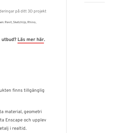
eringar på ditt 3D projekt
: Revit, SketchUp, Rhino,
s utbud?
Läs mer här
.
ukten finns tillgänglig
a material, geometri
arta Enscape och upplev
alj i realtid.