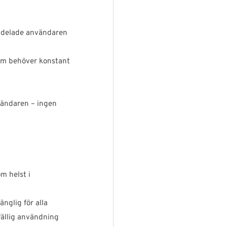
lldelade användaren
som behöver konstant
nvändaren – ingen
m helst i
gänglig för alla
fällig användning