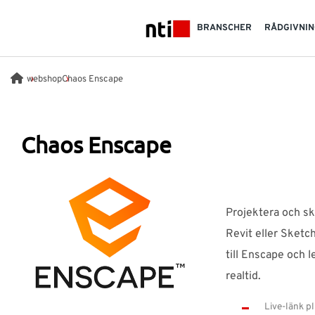
Skip to main content
BRANSCHER
RÅDGIVNIN
NTI logo
webshop
Chaos Enscape
Chaos Enscape
Projektera och sk
Revit eller Sketc
till Enscape och l
realtid.
Live-länk pl