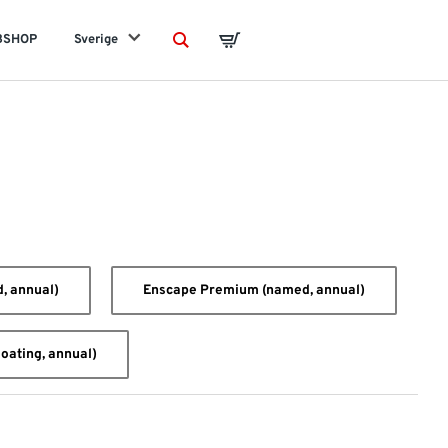
BSHOP
Sverige
Search
Basket
, annual)
Enscape Premium (named, annual)
oating, annual)