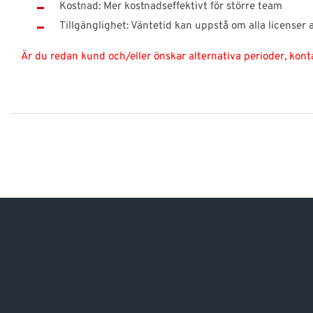
Kostnad: Mer kostnadseffektivt för större team
Tillgänglighet: Väntetid kan uppstå om alla licenser
Är du redan kund och/eller önskar alternativa perioder, konta