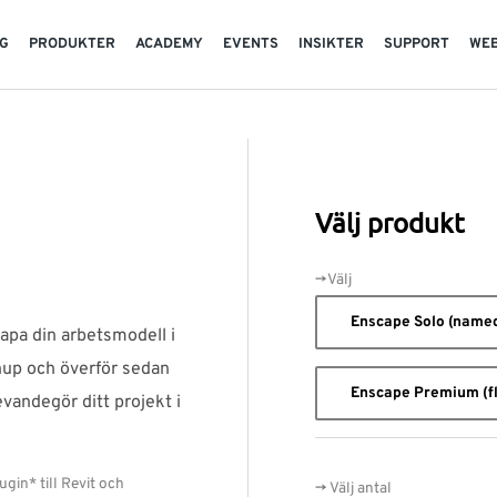
G
PRODUKTER
ACADEMY
EVENTS
INSIKTER
SUPPORT
WE
Välj produkt
->Välj
Enscape Solo (named
apa din arbetsmodell i
hup och överför sedan
Enscape Premium (fl
evandegör ditt projekt i
ugin* till Revit och
-> Välj antal