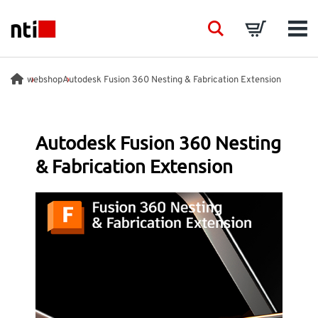
Skip to main content
NTI logo
Search
Basket
Men
BRANSCHER
webshop
Autodesk Fusion 360 Nesting & Fabrication Extension
RÅDGIVNING
Autodesk Fusion 360 Nesting
& Fabrication Extension
PRODUKTER
ACADEMY
EVENTS
INSIKTER