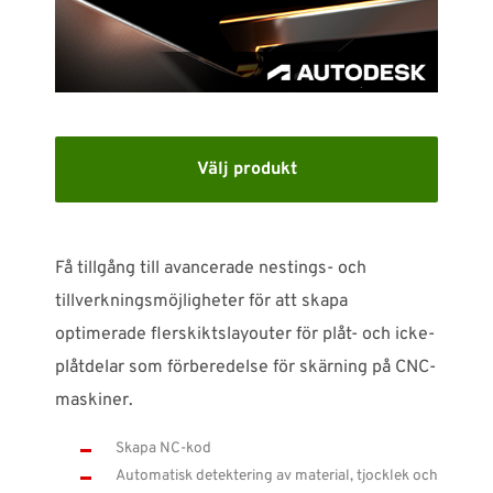
SUPPORT
WEBSHOP
Support
Välj produkt
010-1016690
support-se@nti-group.com
Få tillgång till avancerade nestings- och
tillverkningsmöjligheter för att skapa
Sverige
NTI Group
Brasil
Danmark
Deutschland
optimerade flerskiktslayouter för plåt- och icke-
plåtdelar som förberedelse för skärning på CNC-
France
España
Ireland
Ísland
Italia
Nederland
maskiner.
Norge
Suomi
UK
Skapa NC-kod
Automatisk detektering av material, tjocklek och