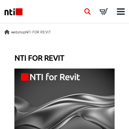
Skip to main content
NTI logo
Search
Basket
Men
BRANSCHER
webshop
NTI FOR REVIT
RÅDGIVNING
NTI FOR REVIT
PRODUKTER
ACADEMY
EVENTS
INSIKTER