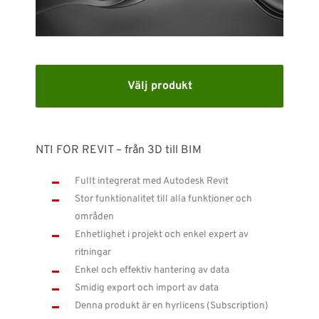
SUPPORT
WEBSHOP
Välj produkt
Support
010-1016690
support-se@nti-group.com
NTI FOR REVIT – från 3D till BIM
Fullt integrerat med Autodesk Revit
Stor funktionalitet till alla funktioner och
Sverige
NTI Group
Brasil
Danmark
Deutschland
områden
Enhetlighet i projekt och enkel expert av
France
España
Ireland
Ísland
Italia
Nederland
ritningar
Norge
Suomi
UK
Enkel och effektiv hantering av data
Smidig export och import av data
Denna produkt är en hyrlicens (Subscription)