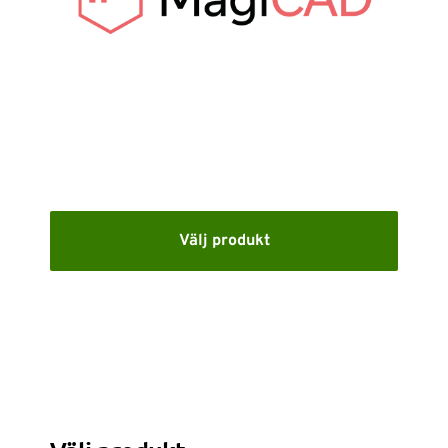
SUPPORT
WEBSHOP
Support
010-1016690
support-se@nti-group.com
Välj produkt
Sverige
NTI Group
Brasil
Danmark
Deutschland
France
España
Ireland
Ísland
Italia
Nederland
Norge
Suomi
UK