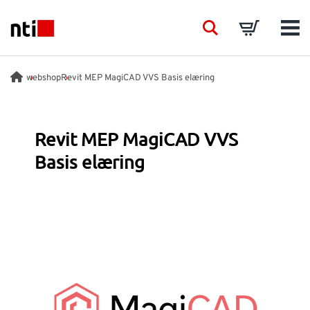
Skip to main content
NTI logo
Search
Basket
Men
BRANSCHER
webshop
Revit MEP MagiCAD VVS Basis elæring
RÅDGIVNING
Revit MEP MagiCAD VVS
Basis elæring
PRODUKTER
ACADEMY
EVENTS
INSIKTER