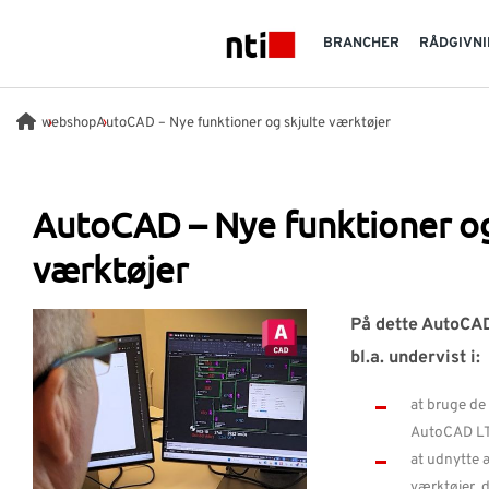
Skip to main content
BRANCHER
RÅDGIVNI
NTI logo
webshop
AutoCAD – Nye funktioner og skjulte værktøjer
AutoCAD – Nye funktioner og
værktøjer
På dette AutoCAD
bl.a. undervist i:
at bruge de
AutoCAD LT-
at udnytte 
værktøjer, d