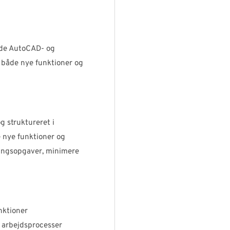
ede AutoCAD- og
 både nye funktioner og
og struktureret i
 nye funktioner og
ringsopgaver, minimere
nktioner
r arbejdsprocesser