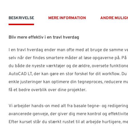
BESKRIVELSE
MERE INFORMATION
ANDRE MULIG
Bliv mere effektiv i en travl hverdag
I en travl hverdag ender man ofte med at bruge de samme ve
selv når der findes smartere måder at løse opgaverne på. På
du både de nyeste værktøjer og de ældre, oversete funktion
AutoCAD LT, der kan gøre en stor forskel for dit workflow. D
enkle justeringer kan optimere din tegneproces, reducere m
få et bedre overblik over dine projekter.
Vi arbejder hands-on med alt fra basale tegne- og redigering
avancerede genveje, der giver dig mere kontrol og effektivitet
Efter kurset står du stærkt rustet til at arbejde hurtigere, 