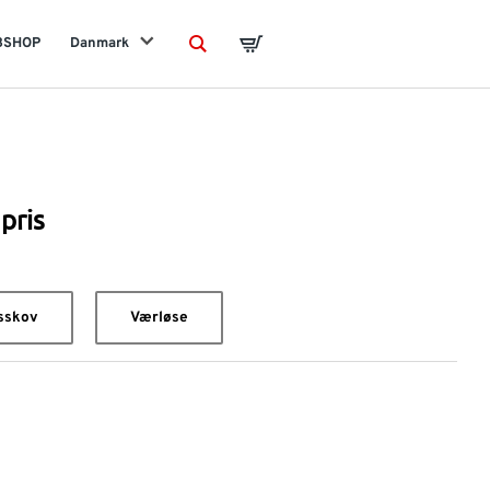
BSHOP
Danmark
Search
Basket
pris
sskov
Værløse