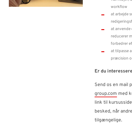
workflow
at arbejde 
redigerings
at anvende g
reducerer m
forbedrer ef
at tilpasse 
præcision o
Er du interessere
Send os en mail 
group.com
med ku
link til kursusside
besked, når andre
tilgængelige.