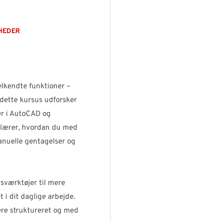
HEDER
lkendte funktioner –
 dette kursus udforsker
er i AutoCAD og
u lærer, hvordan du med
anuelle gentagelser og
sværktøjer til mere
 i dit daglige arbejde.
mere struktureret og med