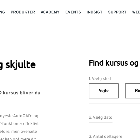
NG
PRODUKTER
ACADEMY
EVENTS
INDSIGT
SUPPORT
WE
 skjulte
Find kursus og 
1. Vælg sted
Vejle
Ri
 kursus bliver du
 nyeste AutoCAD- og
2. Vælg dato
funktioner effektivt
ældre, men oversete
3. Antal deltagere
er kan optimere dit