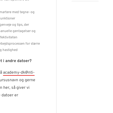
smartere med tegne- og
funktioner
enveje og tips, der
anuelle gentagelser og
fektiviteten
arbejdsprocessen for større
g hastighed
t i andre datoer?
på
academy-dk@nti-
rsusnavn og gerne
n her, så giver vi
 datoer er