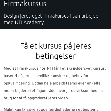
Firmakursus
SUPPORT
Design jeres eget firmakursus i samarbejde
WEBSHOP
med NTI Academy
Har du brug for hjælp?
Få et kursus på jeres
Kontakt NTI: 70 10 14 00 (
info-dk@nti-group.com
)
betingelser
Hotline: 70 20 42 14 (
support-dk@nti-group.com
)
Med et firmakursus hos NTI får I et skræddersyet kursus,
baseret på jeres specifikke ønsker og behov for
Danmark
NTI Group
Brasil
Deutschland
France
opkvalificering. Uddan hele arbejdsteams eller enkelte
medarbejdere i et fagområde, hvor jeres virksomhed har
España
Ireland
Ísland
Italia
Nederland
Norge
brug for at få opgraderet jeres viden.
Suomi
Sverige
UK
Målet kan fx være at øge færdighederne i et bestemt