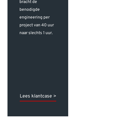
bracht de
familiebedrijf
benodigde
kwaliteit en
engineering per
veiligheid beter
project van 40 uur
borgen en continu
naar slechts 1 uur.
verbeteren.
Lees klantcase >
Lees klantcase >