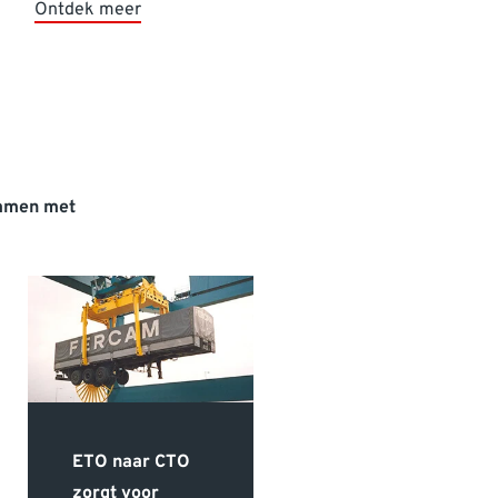
Ontdek meer
samen met
Groothuis
Bouwgroep
werkt
datagestuurd
ETO naar CTO
met de
zorgt voor
Autodesk