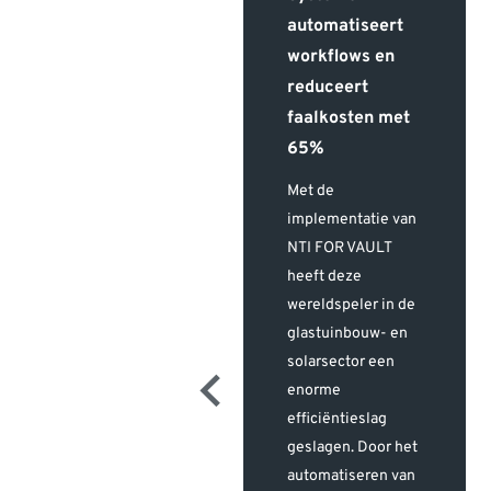
bouwingenieurs
automatiseert
opereert als 'spin
workflows en
in het web' van
reduceert
projectteams om
faalkosten met
een Bouw
65%
Informatie Model
en alle daaraan
Met de
gerelateerde
implementatie van
informatie beter te
NTI FOR VAULT
benutten en te
heeft deze
managen.
wereldspeler in de
Directeur ing. Wim
glastuinbouw- en
de Pagter vertelt
solarsector een
hier zijn visie en
enorme
ervaringen met BIM
efficiëntieslag
op basis van
geslagen. Door het
Autodesk Revit.
automatiseren van