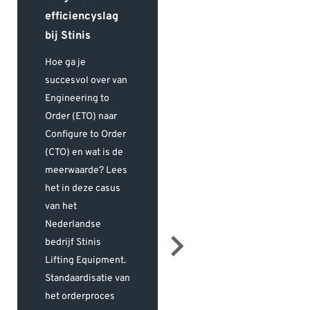
efficiencyslag
Construction
bij Stinis
Cloud
Hoe ga je
Met de Autodesk
succesvol over van
Construction Cloud
Engineering to
brengt Groothuis
Order (ETO) naar
Bouwgroep alle
Configure to Order
projectinformatie
(CTO) en wat is de
samen op één
meerwaarde? Lees
centrale plek. Zo
het in deze casus
werkt het team
van het
efficiënter, met
Nederlandse
minder fouten en
bedrijf Stinis
meer inzicht in elk
Lifting Equipment.
project. Dankzij de
Standaardisatie van
datagedreven
het orderproces
aanpak kan het