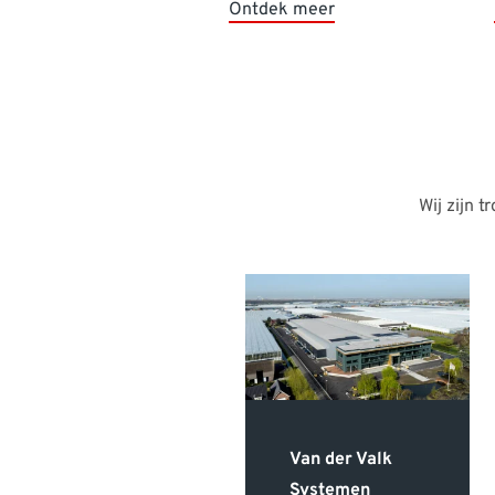
Ontdek meer
Wij zijn 
VDNDP
ondersteunt
bouwprojecten
met Revit
Van der Valk
VDNDP
Systemen