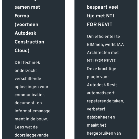
samen met
bespaart veel
Forma
tijd met NTI
(voorheen
FOR REVIT
Autodesk
Om efficiënter te
Construction
BIMmen, werkt IAA
Cloud)
Architecten met
NTI FOR REVIT.
DBI Techniek
Deze krachtige
onderzocht
plugin voor
verschillende
Autodesk Revit
oplossingen voor
automatiseert
communicatie-,
repeterende taken,
document- en
verbetert
informatiemanage
databeheer en
ment in de bouw.
maakt het
Lees wat de
hergebruiken van
doorslaggevende