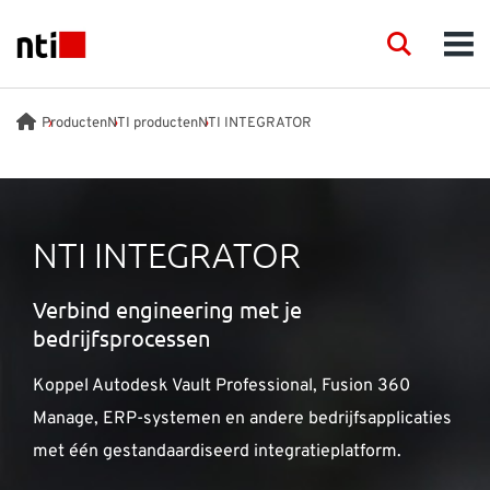
Skip to main content
NTI logo
Search
Men
DIENSTEN
Producten
NTI producten
NTI INTEGRATOR
PRODUCTEN
NTI INTEGRATOR
TRAINING
Verbind engineering met je
EVENEMENTEN
bedrijfsprocessen
KENNIS
Koppel Autodesk Vault Professional, Fusion 360
Manage, ERP-systemen en andere bedrijfsapplicaties
SUPPORT
met één gestandaardiseerd integratieplatform.