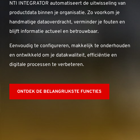
NTI INTEGRATOR automatiseert de uitwisseling van
OVER ONS
productdata binnen je organisatie. Zo voorkom je
handmatige dataoverdracht, verminder je fouten en
CONTACT
blijft informatie actueel en betrouwbaar.
Eenvoudig te configureren, makkelijk te onderhouden
Waarmee kunnen we je helpen?
en ontwikkeld om je datakwaliteit, efficiëntie en
Contact: +31 88 494 6666 Support: +31 88 494 66 71 E-
digitale processen te verbeteren.
mail:
support-nl@nti-group.com
ONTDEK DE BELANGRIJKSTE FUNCTIES
Nederland
NTI Group
Brasil
Danmark
Deutschland
France
España
Ireland
Ísland
Italia
Norge
Suomi
Sverige
UK