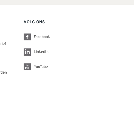
VOLG ONS
Facebook
rief
LinkedIn
YouTube
rden