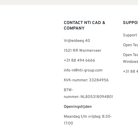
CONTACT NTI CAD &
SUPPO
COMPANY
Support
Vrijheidweg 40
Open Te
1521 RR Wormerveer
Open Te
+31 88 494 6666
Window
info-nl@nti-group.com
+31 88 
KVK-nummer: 33284956
BTW-
nummer: NL805318094B01
Openingstijden
Maandag t/m vrijdag: 8:30-
17:00