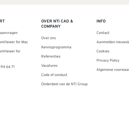
RT
OVER NTI CAD &
INFO
COMPANY
 aanvragen
Contact
Over ons
amViewer for Mac
Aanmelden nieuwsb
Kennisprogramma
amViewer for
Cookies
Referenties
s
Privacy Policy
Vacatures
494 66 71
Algemene voorwaa
Code of conduct
Onderdeel van de NTI Group