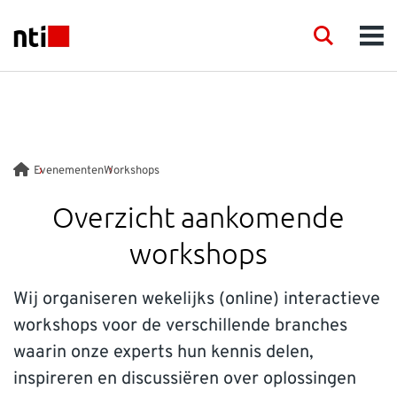
Skip to main content
NTI logo
Search
Men
DIENSTEN
PRODUCTEN
Evenementen
Workshops
TRAINING
Overzicht aankomende
workshops
EVENEMENTEN
Wij organiseren wekelijks (online) interactieve
KENNIS
workshops voor de verschillende branches
waarin onze experts hun kennis delen,
SUPPORT
inspireren en discussiëren over oplossingen