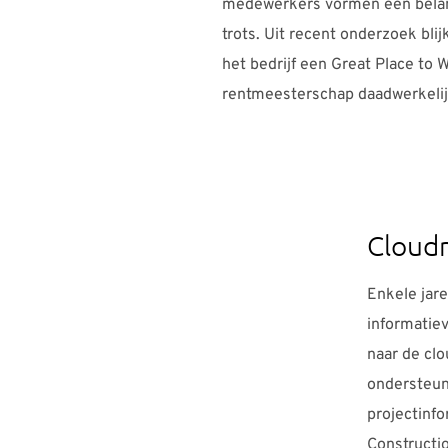
medewerkers vormen een belan
trots. Uit recent onderzoek bli
het bedrijf een Great Place to 
rentmeesterschap daadwerkelij
Cloud
Enkele jar
informatie
naar de clo
ondersteu
projectinf
Constructi