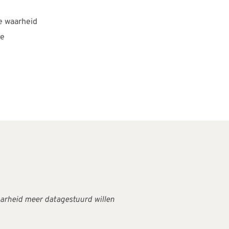
de waarheid
de
aarheid meer datagestuurd willen