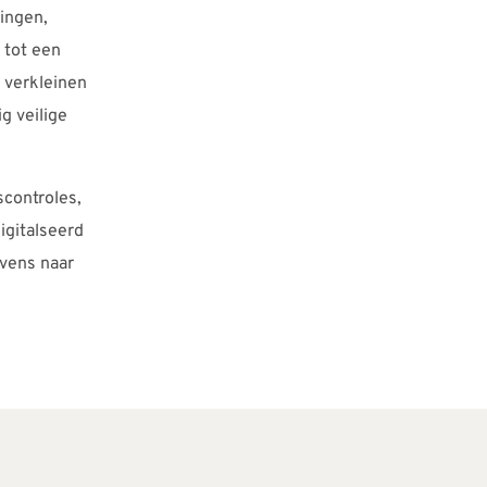
dingen,
 tot een
, verkleinen
g veilige
scontroles,
igitalseerd
evens naar