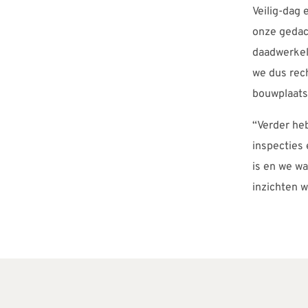
Veilig-dag 
onze gedach
daadwerkeli
we dus rech
bouwplaats“
“Verder he
inspecties
is en we w
inzichten w