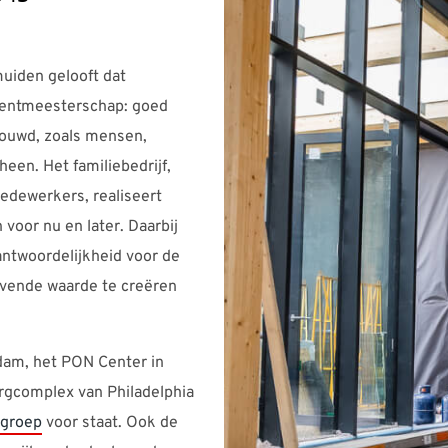
uiden gelooft dat
entmeesterschap: goed
rouwd, zoals mensen,
een. Het familiebedrijf,
dewerkers, realiseert
oor nu en later. Daarbij
antwoordelijkheid voor de
jvende waarde te creëren
dam, het PON Center in
rgcomplex van Philadelphia
wgroep
voor staat. Ook de