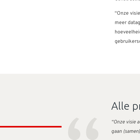
“Onze visie
meer datag
hoeveelhei
gebruiker
Alle p
“Onze visie a
gaan (samen)