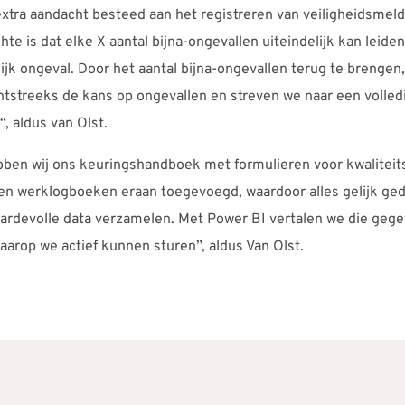
extra aandacht besteed aan het registreren van veiligheidsmel
te is dat elke X aantal bijna-ongevallen uiteindelijk kan leiden
jk ongeval. Door het aantal bijna-ongevallen terug te brengen
tstreeks de kans op ongevallen en streven we naar een volledi
, aldus van Olst.
bben wij ons keuringshandboek met formulieren voor kwaliteit
 en werklogboeken eraan toegevoegd, waardoor alles gelijk ged
aardevolle data verzamelen. Met Power BI vertalen we die geg
aarop we actief kunnen sturen”, aldus Van Olst.