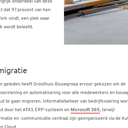
grijk onderdeel van deze
jkt dat 97 procent van hen
Work vindt, een plek waar
k wordt beleefd.
migratie
en geleden heeft Groothuis Bouwgroep ervoor gekozen om de
voorziening en automatisering voor alle medewerkers en bouw
ud te gaan migreren. Informatiebeheer van bedrijfsvoering wor
nd door het AFAS ERP-systeem en
Microsoft 365
, terwijl
ormatie en -communicatie centraal zijn georganiseerd via de A
on Cloud.