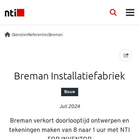
Skip to main content
NTI logo
Search
Men
DIENSTEN
Diensten
Referenties
Breman
PRODUCTEN
TRAINING
Breman Installatiefabriek
EVENEMENTEN
Bouw
Juli 2024
KENNIS
Breman verkort doorlooptijd ontwerpen en
SUPPORT
tekeningen maken van 8 naar 1 uur met NTI