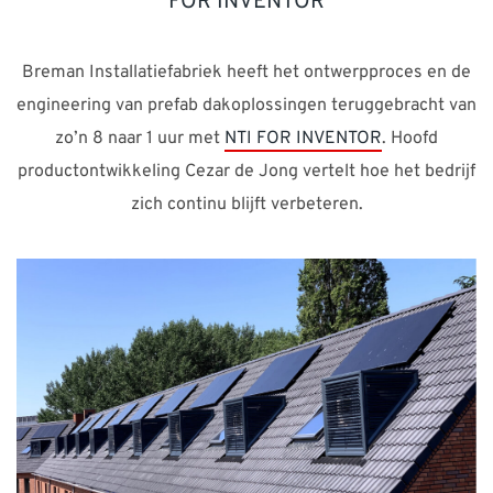
FOR INVENTOR
OVER ONS
Breman Installatiefabriek heeft het ontwerpproces en de
CONTACT
engineering van prefab dakoplossingen teruggebracht van
zo’n 8 naar 1 uur met
NTI FOR INVENTOR
. Hoofd
Waarmee kunnen we je helpen?
productontwikkeling Cezar de Jong vertelt hoe het bedrijf
zich continu blijft verbeteren.
Contact: +31 88 494 6666 Support: +31 88 494 66 71 E-
mail:
support-nl@nti-group.com
Nederland
NTI Group
Brasil
Danmark
Deutschland
France
España
Ireland
Ísland
Italia
Norge
Suomi
Sverige
UK