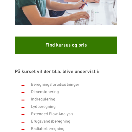
SUPPORT
WEBSHOP
Har du brug for hjælp?
Find kursus og pris
Kontakt NTI: 70 10 14 00 (
info-dk@nti-group.com
)
Hotline: 70 20 42 14 (
support-dk@nti-group.com
)
På kurset vil der bl.a. blive undervist i:
Beregningsforudsætninger
Dimensionering
Danmark
NTI Group
Brasil
Deutschland
France
Indregulering
Lydberegning
España
Ireland
Ísland
Italia
Nederland
Norge
Extended Flow Analysis
Suomi
Sverige
UK
Brugsvandsberegning
Radiatorberegning