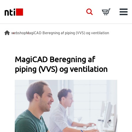
Skip to main content
NTI logo
Search
Basket
Men
BRANCHER
webshop
MagiCAD Beregning af piping (VVS) og ventilation
RÅDGIVNING
MagiCAD Beregning af
piping (VVS) og ventilation
PRODUKTER
ACADEMY
EVENTS
INDSIGT