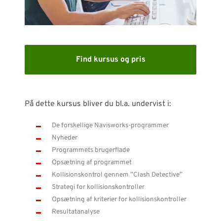
SUPPORT
WEBSHOP
Find kursus og pris
Har du brug for hjælp?
Kontakt NTI: 70 10 14 00 (
info-dk@nti-group.com
)
På dette kursus bliver du bl.a. undervist i:
Hotline: 70 20 42 14 (
support-dk@nti-group.com
)
De forskellige Navisworks-programmer
Nyheder
Programmets brugerflade
Danmark
NTI Group
Opsætning af programmet
Brasil
Deutschland
France
Kollisionskontrol gennem ”Clash Detective”
España
Ireland
Ísland
Italia
Nederland
Norge
Strategi for kollisionskontroller
Opsætning af kriterier for kollisions­kontroller
Suomi
Sverige
UK
Resultatanalyse