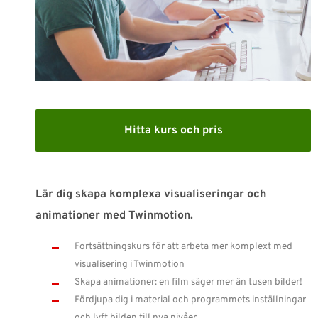
SUPPORT
WEBSHOP
Support
Hitta kurs och pris
010-1016690
support-se@nti-group.com
Lär dig skapa komplexa visualiseringar och
Sverige
NTI Group
Brasil
Danmark
Deutschland
animationer med Twinmotion.
France
España
Ireland
Ísland
Italia
Nederland
Fortsättningskurs för att arbeta mer komplext med
visualisering i Twinmotion
Norge
Suomi
UK
Skapa animationer: en film säger mer än tusen bilder!
Fördjupa dig i material och programmets inställningar
och lyft bilden till nya nivåer.