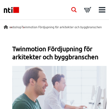
Skip to main content
NTI logo
Search
Basket
Men
BRANSCHER
webshop
Twinmotion Fördjupning för arkitekter och byggbranschen
RÅDGIVNING
Twinmotion Fördjupning för
arkitekter och byggbranschen
PRODUKTER
ACADEMY
EVENTS
INSIKTER