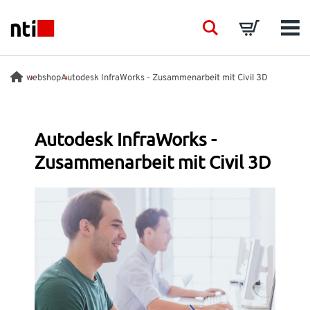
Skip to main content
NTI logo
Search
Basket
Men
BRANCHEN
webshop
Autodesk InfraWorks - Zusammenarbeit mit Civil 3D
BERATUNG
Autodesk InfraWorks -
Zusammenarbeit mit Civil 3D
PRODUKTE
SCHULUNGEN
EVENTS
EINBLICK