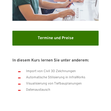
KARRIERE
SUPPORT
WEBSHOP
Termine und Preise
Brauchen Sie Hilfe?
In diesem Kurs lernen Sie unter anderem:
Zentrale: +49 89 25552155 0 E-Mail:
info-de@nti-
group.com
Support:
Import von Civil 3D Zeichnungen
support-de@nti-group.com
Automatische Stilisierung in InfraWorks
Visualisierung von Tiefbauplanungen
Datenaustausch
Deutschland
NTI Group
Brasil
Danmark
France
España
Ireland
Ísland
Italia
Nederland
Norge