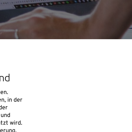
end
ten.
n, in der
der
 und
tzt wird.
ierung,