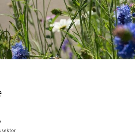
e
e
ausektor