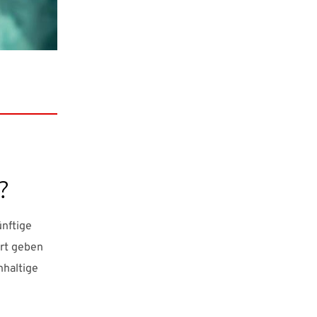
?
ünftige
rt geben
hhaltige