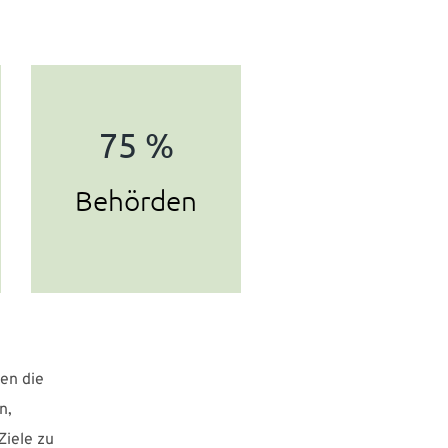
75 %
Behörden
ien die
n,
Ziele zu