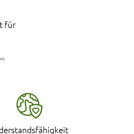
t für
en:
derstandsfähigkeit