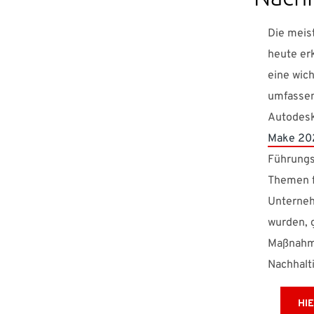
Die meis
heute er
eine wich
umfassen
Autodes
Make 20
Führungs
Themen f
Unterneh
wurden, 
Maßnahme
Nachhalti
HI