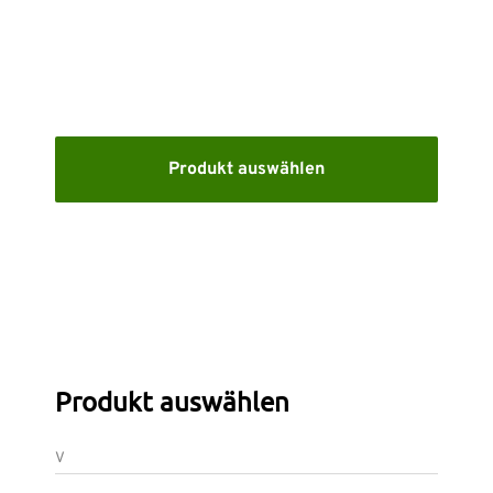
KARRIERE
SUPPORT
WEBSHOP
Produkt auswählen
Brauchen Sie Hilfe?
Zentrale: +49 89 25552155 0 E-Mail:
info-de@nti-
group.com
Support:
support-de@nti-group.com
Produkt auswählen
Deutschland
NTI Group
Brasil
Danmark
France
V
España
Ireland
Ísland
Italia
Nederland
Norge