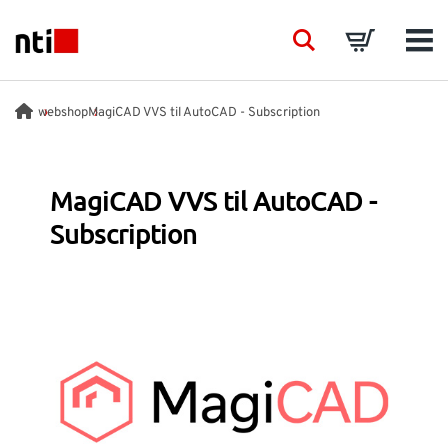
Skip to main content
NTI logo
Search
Basket
Men
BRANCHEN
webshop
MagiCAD VVS til AutoCAD - Subscription
BERATUNG
MagiCAD VVS til AutoCAD -
Subscription
PRODUKTE
SCHULUNGEN
EVENTS
EINBLICK