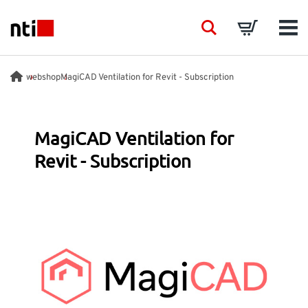
Skip to main content
NTI logo
Search
Basket
Men
BRANCHEN
webshop
MagiCAD Ventilation for Revit - Subscription
BERATUNG
MagiCAD Ventilation for
Revit - Subscription
PRODUKTE
SCHULUNGEN
EVENTS
EINBLICK