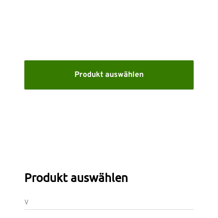
KARRIERE
SUPPORT
WEBSHOP
Produkt auswählen
Brauchen Sie Hilfe?
Zentrale: +49 89 25552155 0 E-Mail:
info-de@nti-
group.com
Support:
support-de@nti-group.com
Produkt auswählen
Deutschland
NTI Group
Brasil
Danmark
France
V
España
Ireland
Ísland
Italia
Nederland
Norge