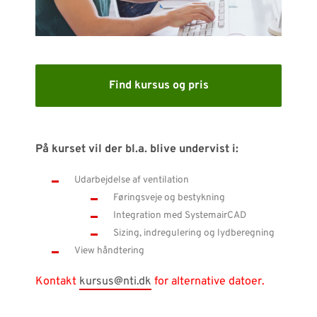
SUPPORT
WEBSHOP
Find kursus og pris
Har du brug for hjælp?
Kontakt NTI: 70 10 14 00 (
info-dk@nti-group.com
)
På kurset vil der bl.a. blive undervist i:
Hotline: 70 20 42 14 (
support-dk@nti-group.com
)
Udarbejdelse af ventilation
Føringsveje og bestykning
Integration med SystemairCAD
Danmark
NTI Group
Sizing, indregulering og lydberegning
Brasil
Deutschland
France
View håndtering
España
Ireland
Ísland
Italia
Nederland
Norge
Kontakt
kursus@nti.dk
for alternative datoer.
Suomi
Sverige
UK