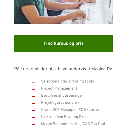
SUPPORT
WEBSHOP
Har du brug for hjælp?
Find kursus og pris
Kontakt NTI: 70 10 14 00 (
info-dk@nti-group.com
)
Hotline: 70 20 42 14 (
support-dk@nti-group.com
)
På kurset vil der bl.a. blive undervist i Magicad’s:
Selection Filter, Crossing Tools
Project Management
Danmark
NTI Group
Brasil
Deutschland
France
Bestilling af udsparinger
Projekt gøres generisk
España
Ireland
Ísland
Italia
Nederland
Norge
Clash, BCF Manager, IFC Exporter
Suomi
Sverige
UK
Link imellem Revit og Excel
Merge Parameters, MagiCAD Tag Tool