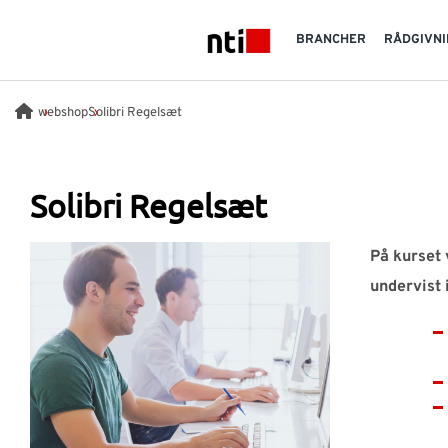
Skip to main content
BRANCHER
RÅDGIVNI
NTI logo
webshop
Solibri Regelsæt
Solibri Regelsæt
På kurset v
undervist i