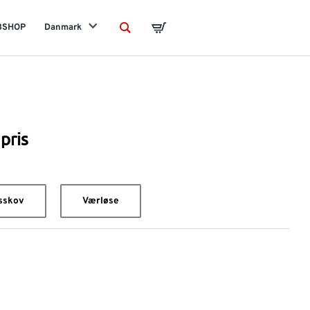
BSHOP
Danmark
Search
Basket
pris
sskov
Værløse