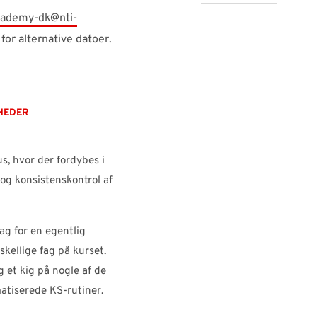
cademy-dk@nti-
for alternative datoer.
HEDER
us, hvor der fordybes i
 og konsistenskontrol af
ag for en egentlig
skellige fag på kurset.
 et kig på nogle af de
atiserede KS-rutiner.