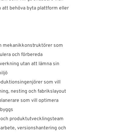
n att behöva byta plattform eller
h mekanikkonstruktörer som
ulera och förbereda
lverkning utan att lämna sin
iljö
oduktionsingenjörer som vill
ning, nesting och fabrikslayout
planerare som vill optimera
 byggs
r och produktutvecklingsteam
marbete, versionshantering och