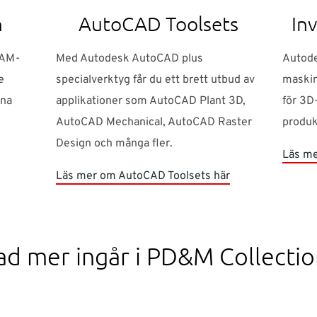
n
AutoCAD Toolsets
In
CAM-
Med Autodesk AutoCAD plus
Autode
e
specialverktyg får du ett brett utbud av
maskin
ina
applikationer som AutoCAD Plant 3D,
för 3D
AutoCAD Mechanical, AutoCAD Raster
produk
Design och många fler.
Läs me
Läs mer om AutoCAD Toolsets här
ad mer ingår i PD&M Collectio