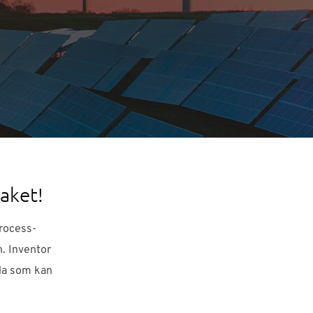
paket!
process-
n. Inventor
åda som kan