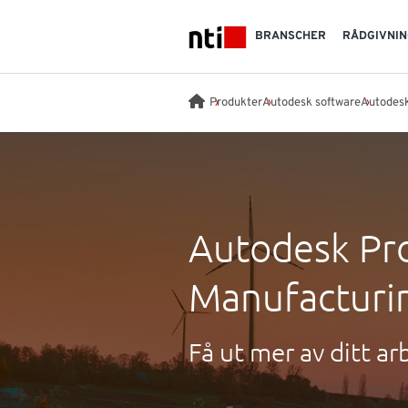
Skip to main content
BRANSCHER
RÅDGIVNIN
NTI logo
Produkter
Autodesk software
Autodes
Autodesk Pr
Manufacturin
Få ut mer av ditt 