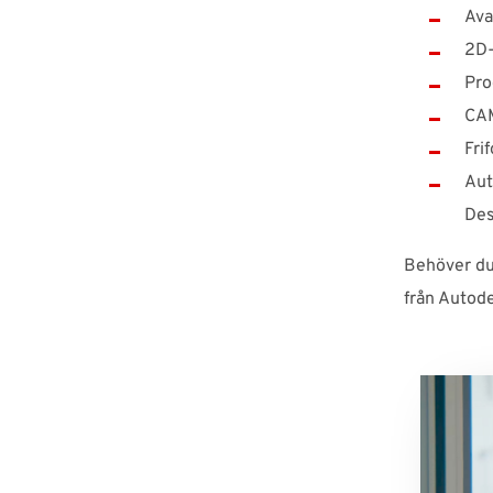
Ava
2D-
Pro
CAM
Fri
Aut
Des
Behöver du 
från Autod