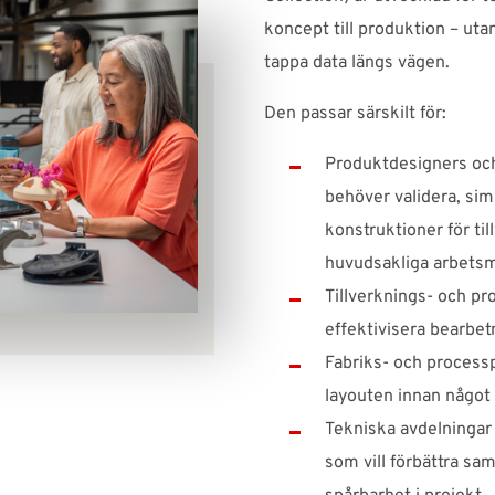
koncept till produktion – uta
tappa data längs vägen.
Den passar särskilt för:
Produktdesigners oc
behöver validera, sim
konstruktioner för til
huvudsakliga arbetsm
Tillverknings- och pr
effektivisera bearbet
Fabriks- och process
layouten innan något
Tekniska avdelninga
som vill förbättra sa