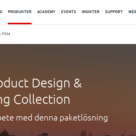
G
PRODUKTER
ACADEMY
EVENTS
INSIKTER
SUPPORT
WE
k PDM
oduct Design &
g Collection
arbete med denna paketlösning