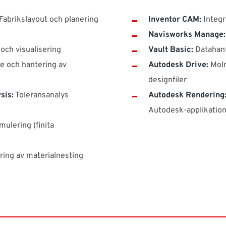
Fabrikslayout och planering
Inventor CAM:
Integr
Navisworks Manage:
och visualisering
Vault Basic:
Datahant
e och hantering av
Autodesk Drive:
Moln
designfiler
sis:
Toleransanalys
Autodesk Rendering
Autodesk-applikatio
ulering (finita
ing av materialnesting