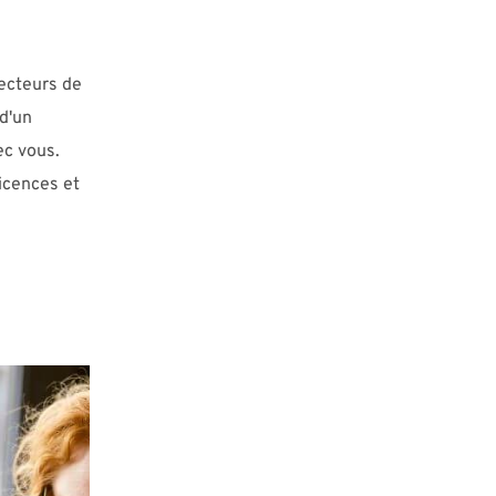
secteurs de
d'un
ec vous.
icences et