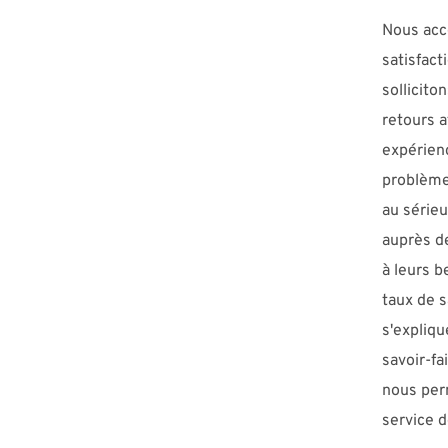
Nous acco
satisfact
sollicit
retours a
expérien
problème
au sérieu
auprès d
à leurs b
taux de s
s'expliq
savoir-fa
nous per
service d