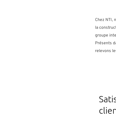
Chez NTI, n
la construc
groupe inte
Présents da
relevons le
Sati
clie