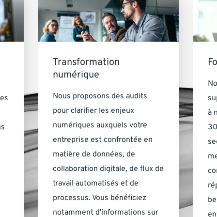
Transformation
F
numérique
No
Nous proposons des audits
ces
su
pour clarifier les enjeux
à 
numériques auxquels votre
us
30
entreprise est confrontée en
se
matière de données, de
me
collaboration digitale, de flux de
co
travail automatisés et de
ré
processus. Vous bénéficiez
be
notamment d'informations sur
en