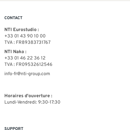
SUPPORT
CONTACT
Vous avez besoin d'aide ?
NTI Eurostudio :
+33 01 43 90 10 00
Contacter NTI Eurostudio : 01 43 90 10 00 Contacter NTI
TVA : FR89383731767
Nako : 01 46 22 36 12 E-mail :
info-fr@nti-group.com
NTI Nako :
Support :
support-fr@nti-group.com
+33 01 46 22 36 12
TVA : FR09532612546
info-fr@nti-group.com
France
NTI Group
Brasil
Danmark
Deutschland
Horaires d'ouverture :
España
Ireland
Ísland
Italia
Nederland
Norge
Lundi-Vendredi: 9:30-17:30
Suomi
Sverige
UK
SUPPORT