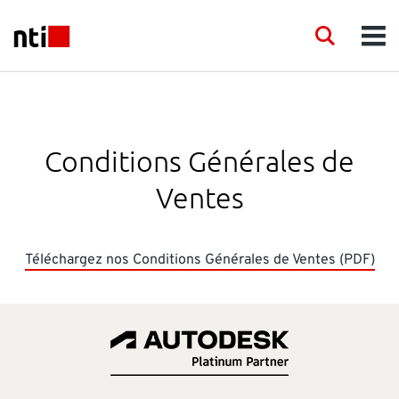
Skip to main content
NTI logo
Search
Men
INDUSTRIES
CONSEIL
Conditions Générales de
Ventes
PRODUITS
FORMATION
Téléchargez nos Conditions Générales de Ventes (PDF)
ÉVÉNEMENTS
ACTUALITES