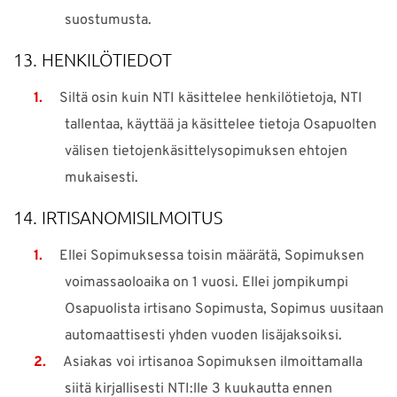
suostumusta.
13. HENKILÖTIEDOT
Siltä osin kuin NTI käsittelee henkilötietoja, NTI
tallentaa, käyttää ja käsittelee tietoja Osapuolten
välisen tietojenkäsittelysopimuksen ehtojen
mukaisesti.
14. IRTISANOMISILMOITUS
Ellei Sopimuksessa toisin määrätä, Sopimuksen
voimassaoloaika on 1 vuosi. Ellei jompikumpi
Osapuolista irtisano Sopimusta, Sopimus uusitaan
automaattisesti yhden vuoden lisäjaksoiksi.
Asiakas voi irtisanoa Sopimuksen ilmoittamalla
siitä kirjallisesti NTI:lle 3 kuukautta ennen