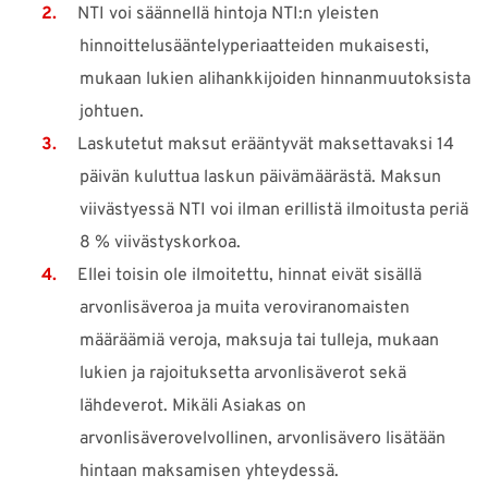
NTI voi säännellä hintoja NTI:n yleisten
hinnoittelusääntelyperiaatteiden mukaisesti,
mukaan lukien alihankkijoiden hinnanmuutoksista
johtuen.
Laskutetut maksut erääntyvät maksettavaksi 14
päivän kuluttua laskun päivämäärästä. Maksun
viivästyessä NTI voi ilman erillistä ilmoitusta periä
8 % viivästyskorkoa.
Ellei toisin ole ilmoitettu, hinnat eivät sisällä
arvonlisäveroa ja muita veroviranomaisten
määräämiä veroja, maksuja tai tulleja, mukaan
lukien ja rajoituksetta arvonlisäverot sekä
lähdeverot. Mikäli Asiakas on
arvonlisäverovelvollinen, arvonlisävero lisätään
hintaan maksamisen yhteydessä.