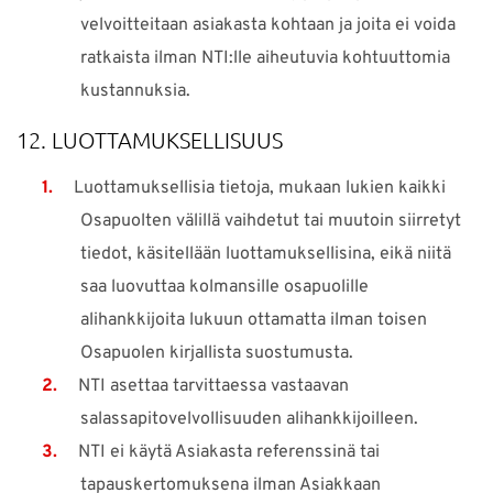
velvoitteitaan asiakasta kohtaan ja joita ei voida
ratkaista ilman NTI:lle aiheutuvia kohtuuttomia
kustannuksia.
12. LUOTTAMUKSELLISUUS
Luottamuksellisia tietoja, mukaan lukien kaikki
Osapuolten välillä vaihdetut tai muutoin siirretyt
tiedot, käsitellään luottamuksellisina, eikä niitä
saa luovuttaa kolmansille osapuolille
alihankkijoita lukuun ottamatta ilman toisen
Osapuolen kirjallista suostumusta.
NTI asettaa tarvittaessa vastaavan
salassapitovelvollisuuden alihankkijoilleen.
NTI ei käytä Asiakasta referenssinä tai
tapauskertomuksena ilman Asiakkaan