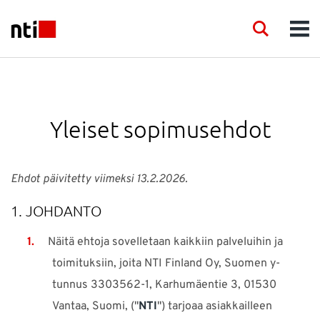
Skip to main content
NTI logo
Search
Men
TOIMIALAT
KONSULTOINTI
Yleiset sopimusehdot
TUOTTEET
Ehdot päivitetty viimeksi 13.2.2026.
KOULUTUS
1. JOHDANTO
Näitä ehtoja sovelletaan kaikkiin palveluihin ja
TAPAHTUMAT
toimituksiin, joita NTI Finland Oy, Suomen y-
tunnus 3303562-1, Karhumäentie 3, 01530
JULKAISUT
Vantaa, Suomi, ("
NTI
") tarjoaa asiakkailleen