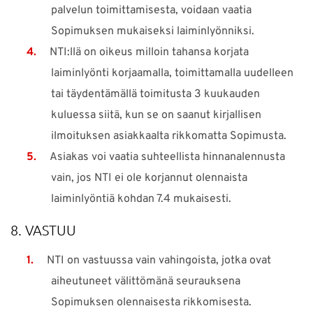
palvelun toimittamisesta, voidaan vaatia
Sopimuksen mukaiseksi laiminlyönniksi.
NTI:llä on oikeus milloin tahansa korjata
laiminlyönti korjaamalla, toimittamalla uudelleen
tai täydentämällä toimitusta 3 kuukauden
kuluessa siitä, kun se on saanut kirjallisen
ilmoituksen asiakkaalta rikkomatta Sopimusta.
Asiakas voi vaatia suhteellista hinnanalennusta
vain, jos NTI ei ole korjannut olennaista
laiminlyöntiä kohdan 7.4 mukaisesti.
8. VASTUU
NTI on vastuussa vain vahingoista, jotka ovat
aiheutuneet välittömänä seurauksena
Sopimuksen olennaisesta rikkomisesta.