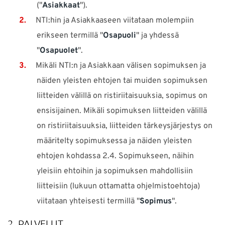
("
Asiakkaat
").
TUKI
NTI:hin ja Asiakkaaseen viitataan molempiin
erikseen termillä "
Osapuoli
" ja yhdessä
VERKKOKAUPPA
"
Osapuolet
".
Mikäli NTI:n ja Asiakkaan välisen sopimuksen ja
Tarvitsetko apua?
näiden yleisten ehtojen tai muiden sopimuksen
liitteiden välillä on ristiriitaisuuksia, sopimus on
Myynti:
info-fi@nti-group.com
Myynti puh. 010 3266 780
ensisijainen. Mikäli sopimuksen liitteiden välillä
Tuki:
support-fi@nti-group.com
on ristiriitaisuuksia, liitteiden tärkeysjärjestys on
määritelty sopimuksessa ja näiden yleisten
ehtojen kohdassa 2.4. Sopimukseen, näihin
Suomi
NTI Group
Brasil
Danmark
Deutschland
yleisiin ehtoihin ja sopimuksen mahdollisiin
liitteisiin (lukuun ottamatta ohjelmistoehtoja)
France
España
Ireland
Ísland
Italia
Nederland
viitataan yhteisesti termillä "
Sopimus
".
Norge
Sverige
UK
2. PALVELUT