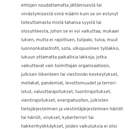
ehtojen noudattamatta jättämisestä tai
viivästymisestä siinä määrin kuin se on estynyt
toteuttamasta mistä tahansa syystä tai
olosuhteesta, johon se ei voi vaikuttaa, mukaan
lukien, mutta ei rajoittuen, tulipalo, tulva, muut
luonnonkatastrofit, sota, ulkopuolinen työlakko,
lukuun ottamatta paikallisia lakkoja, jotka
vaikuttavat vain toimittajan organisaatioon,
julkisen liikenteen tai viestinnän keskeytykset,
mellakat, pandemiat, levottomuudet ja terrori-
iskut, valuuttarajoitukset, tuontirajoitukset,
vientirajoitukset, energiahuollon, julkisten
tietojärjestelmien ja viestintäjärjestelmien häiriöt
tai häiriöt, virukset, kyberterrori tai
hakkerihyökkäykset, joiden vaikutuksia ei olisi