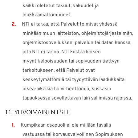
kaikki oletetut takuut, vakuudet ja
loukkaamattomuudet.
NTI ei takaa, että Palvelut toimivat yhdessä
minkään muun laitteiston, ohjelmistojärjestelmän,
ohjelmistosovelluksen, palvelun tai datan kanssa,
jota NTI ei tarjoa. NTI kiistää kaiken
myyntikelpoisuuden tai sopivuuden tiettyyn
tarkoitukseen, että Palvelut ovat
keskeytymättömiä tai tyydyttävän laadukkaita,
oikea-aikaisia tai virheettömiä, kussakin
tapauksessa sovellettavan lain sallimissa rajoissa.
11. YLIVOIMAINEN ESTE
Kumpikaan osapuoli ei ole millään tavalla
vastuussa tai korvausvelvollinen Sopimuksen