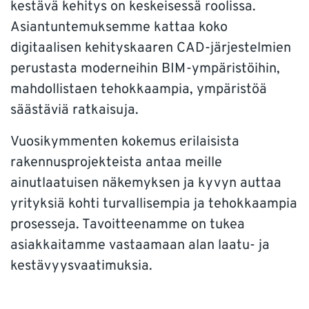
kestävä kehitys on keskeisessä roolissa.
TUKI
Asiantuntemuksemme kattaa koko
digitaalisen kehityskaaren CAD-järjestelmien
VERKKOKAUPPA
perustasta moderneihin BIM-ympäristöihin,
mahdollistaen tehokkaampia, ympäristöä
Tarvitsetko apua?
säästäviä ratkaisuja.
Myynti:
info-fi@nti-group.com
Myynti puh. 010 3266 780
Vuosikymmenten kokemus erilaisista
Tuki:
support-fi@nti-group.com
rakennusprojekteista antaa meille
ainutlaatuisen näkemyksen ja kyvyn auttaa
yrityksiä kohti turvallisempia ja tehokkaampia
prosesseja. Tavoitteenamme on tukea
Suomi
NTI Group
Brasil
Danmark
Deutschland
asiakkaitamme vastaamaan alan laatu- ja
France
España
Ireland
Ísland
Italia
Nederland
kestävyysvaatimuksia.
Norge
Sverige
UK