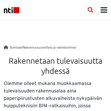
Skip to main content
NTI logo
Search
Men
TOIMIALAT
KONSULTOINTI
Toimialat
Rakennussuunnittelu ja rakentaminen
TUOTTEET
Rakennetaan tulevaisuutta
yhdessä
KOULUTUS
Olemme olleet mukana muokkaamassa
TAPAHTUMAT
tulevaisuuden rakennusalaa aina
paperipiirustusten alkuvaiheista nykypäivän
JULKAISUT
huipputeknisiin BIM-ratkaisuihin, joissa