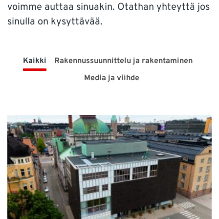
voimme auttaa sinuakin. Otathan yhteyttä jos
TUKI
sinulla on kysyttävää.
VERKKOKAUPPA
Kaikki
Rakennussuunnittelu ja rakentaminen
Tarvitsetko apua?
Media ja viihde
Myynti:
info-fi@nti-group.com
Myynti puh. 010 3266 780
Tuki:
support-fi@nti-group.com
Suomi
NTI Group
Brasil
Danmark
Deutschland
France
España
Ireland
Ísland
Italia
Nederland
Norge
Sverige
UK