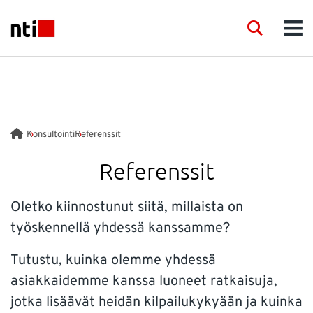
Skip to main content
NTI logo
Search
Men
TOIMIALAT
KONSULTOINTI
Konsultointi
Referenssit
TUOTTEET
Referenssit
KOULUTUS
Oletko kiinnostunut siitä, millaista on
työskennellä yhdessä kanssamme?
TAPAHTUMAT
Tutustu, kuinka olemme yhdessä
asiakkaidemme kanssa luoneet ratkaisuja,
JULKAISUT
jotka lisäävät heidän kilpailukykyään ja kuinka