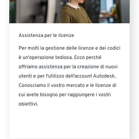
SUPPORTO
Contatta NTI Italy
Assistenza per le licenze
Telefono: 02 841 904 72 E-mail:
info-it@nti-group.com
Per molti la gestione delle licenze e dei codici
è un'operazione tediosa. Ecco perché
offriamo assistenza per la creazione di nuovi
Italia
NTI Group
Brasil
Danmark
Deutschland
utenti e per l'utilizzo dell'account Autodesk.
Conosciamo il vostro mercato e le licenze di
France
España
Ireland
Ísland
Nederland
Norge
cui avete bisogno per raggiungere i vostri
Suomi
Sverige
UK
obiettivi.