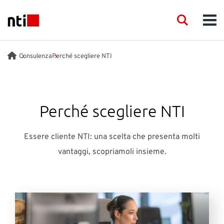
Skip to main content
NTI logo
Search
Men
INDUSTRIE
Consulenza
Perché scegliere NTI
CONSULENZA
Perché scegliere NTI
PRODOTTI
Essere cliente NTI: una scelta che presenta molti
FORMAZIONE
vantaggi, scopriamoli insieme.
EVENTI
INSIGHTS